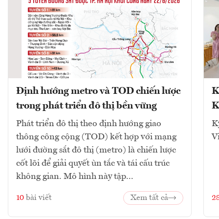
Định hướng metro và TOD chiến lược
K
trong phát triển đô thị bền vững
K
Phát triển đô thị theo định hướng giao
K
thông công cộng (TOD) kết hợp với mạng
V
lưới đường sắt đô thị (metro) là chiến lược
cốt lõi để giải quyết ùn tắc và tái cấu trúc
không gian. Mô hình này tập...
10
bài viết
Xem tất cả
2