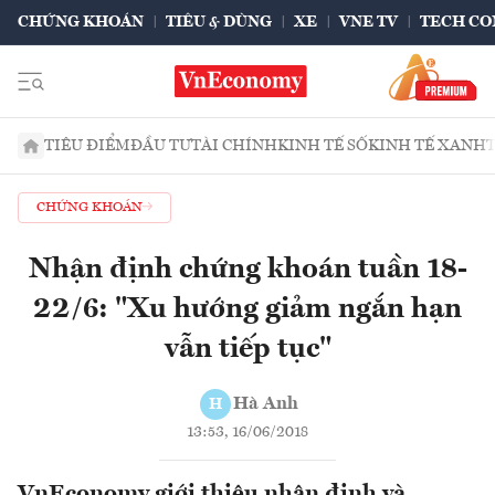
CHỨNG KHOÁN
TIÊU & DÙNG
XE
VNE TV
TECH CO
TIÊU ĐIỂM
ĐẦU TƯ
TÀI CHÍNH
KINH TẾ SỐ
KINH TẾ XANH
CHỨNG KHOÁN
Nhận định chứng khoán tuần 18-
22/6: "Xu hướng giảm ngắn hạn
vẫn tiếp tục"
Hà Anh
H
13:53, 16/06/2018
VnEconomy giới thiệu nhận định và