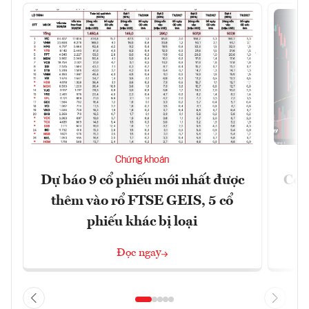
Chứng khoán
Dự báo 9 cổ phiếu mới nhất được
Có t
thêm vào rổ FTSE GEIS, 5 cổ
phiếu khác bị loại
Đọc ngay