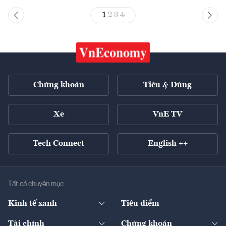
1
2
3
4
Chứng khoán
Tiêu & Dùng
Xe
VnE TV
Tech Connect
English ++
Tất cả chuyên mục
Kinh tế xanh
Tiêu điểm
Chuyển động xanh
Tài chính
Chứng khoán