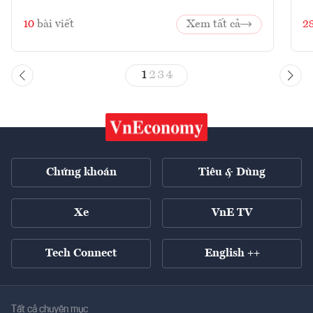
10
bài viết
Xem tất cả
2
1
2
3
4
Chứng khoán
Tiêu & Dùng
Xe
VnE TV
Tech Connect
English ++
Tất cả chuyên mục