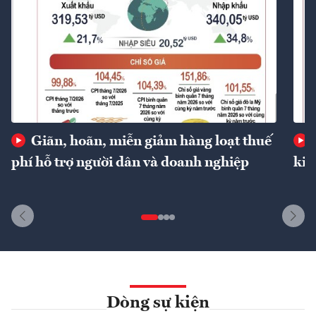
Giãn, hoãn, miễn giảm hàng loạt thuế
phí hỗ trợ người dân và doanh nghiệp
kin
Dòng sự kiện