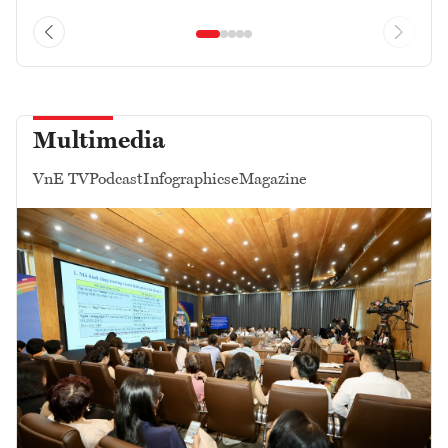
Multimedia
VnE TV
Podcast
Infographics
eMagazine