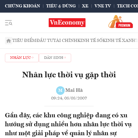
CHỨNG KHOÁN
TIÊU & DÙNG
XE
VNE TV
TECH CO
TIÊU ĐIỂM
ĐẦU TƯ
TÀI CHÍNH
KINH TẾ SỐ
KINH TẾ XANH
NHÂN LỰC
DÂN SINH
Nhân lực thời vụ gặp thời
Mai Hà
M
09:24, 08/08/2007
Gần đây, các khu công nghiệp đang có xu
hướng sử dụng nhiều hơn nhân lực thời vụ
như một giải pháp về quản lý nhân sự