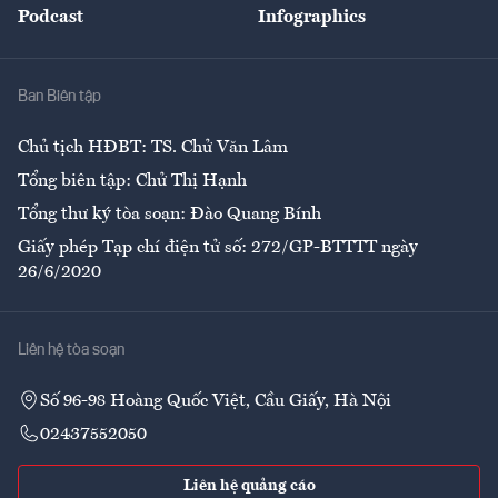
Podcast
Infographics
Giải trí
Y tế
Nhà
Ban Biên tập
Ẩm thực
Chủ tịch HĐBT: TS. Chử Văn Lâm
Tổng biên tập: Chử Thị Hạnh
Tổng thư ký tòa soạn: Đào Quang Bính
Giấy phép Tạp chí điện tử số: 272/GP-BTTTT ngày
26/6/2020
Liên hệ tòa soạn
Số 96-98 Hoàng Quốc Việt, Cầu Giấy, Hà Nội
02437552050
Liên hệ quảng cáo