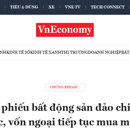
TIÊU & DÙNG
XE
VNE TV
TECH CONNECT
ÍNH
KINH TẾ SỐ
KINH TẾ XANH
THỊ TRƯỜNG
DOANH NGHIỆP
BẤT
CHỨNG KHOÁN
 phiếu bất động sản đảo ch
, vốn ngoại tiếp tục mua 