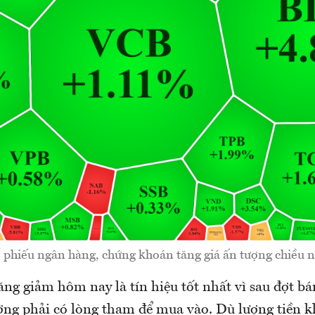
 phiếu ngân hàng, chứng khoán tăng giá ấn tượng chiều n
ng giảm hôm nay là tín hiệu tốt nhất vì sau đợt bá
rường phải có lòng tham để mua vào. Dù lượng tiền 