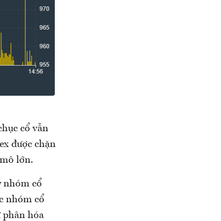
chục cổ vẫn
ex được chặn
 mô lớn.
y nhóm cổ
các nhóm cổ
ự phân hóa