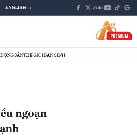
ENGLISH ++
 ĐỘNG SẢN
THẾ GIỚI
DÂN SINH
iều ngoạn
mạnh