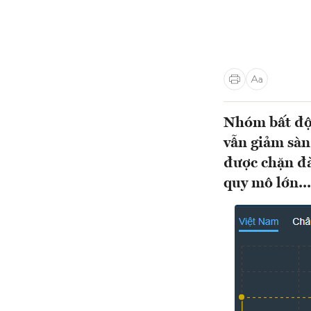
Nhóm bất độn
vẫn giảm sàn
được chặn đà
quy mô lớn...