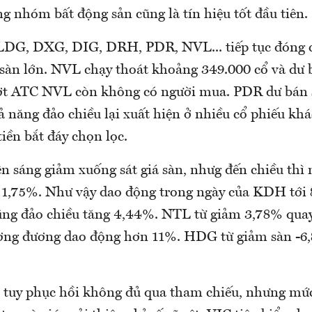
g nhóm bất động sản cũng là tín hiệu tốt đầu tiên.
DG, DXG, DIG, DRH, PDR, NVL... tiếp tục đóng c
 sàn lớn. NVL chạy thoát khoảng 349.000 cổ và dư
Đợt ATC NVL còn không có người mua. PDR dư bán s
ả năng đảo chiều lại xuất hiện ở nhiều cổ phiếu khá
iền bắt đáy chọn lọc.
 sáng giảm xuống sát giá sàn, nhưg đến chiều thì
 1,75%. Như vậy dao động trong ngày của KDH tới
ng đảo chiều tăng 4,44%. NTL từ giảm 3,78% quay
ơng đương dao động hơn 11%. HDG từ giảm sàn -6
n tuy phục hồi không đủ qua tham chiếu, nhưng mức