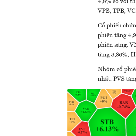
4,8% so với t
VPB, TPB, VCB
Cổ phiếu chứn
phiên tăng 4,9
phiên sáng. V
tăng 3,86%, H
Nhóm cổ phiế
nhất. PVS tăn