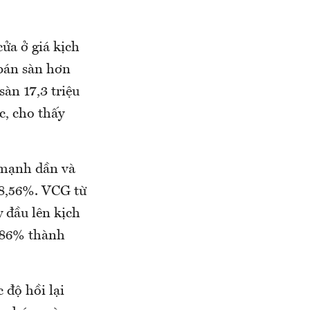
ửa ở giá kịch
 bán sàn hơn
àn 17,3 triệu
c, cho thấy
 mạnh dần và
 8,56%. VCG từ
 đầu lên kịch
,86% thành
 độ hồi lại