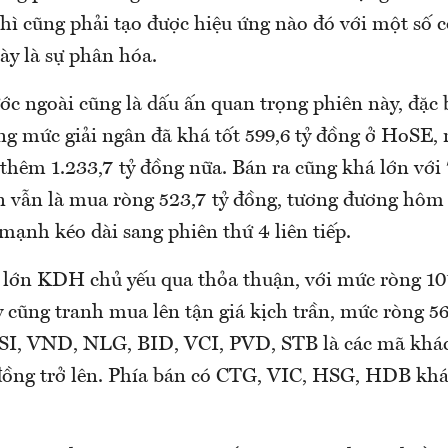
 thì cũng phải tạo được hiệu ứng nào đó với một số 
ày là sự phân hóa.
c ngoài cũng là dấu ấn quan trọng phiên này, đặc b
áng mức giải ngân đã khá tốt 599,6 tỷ đồng ở HoSE,
thêm 1.233,7 tỷ đồng nữa. Bán ra cũng khá lớn với 
ên vẫn là mua ròng 523,7 tỷ đồng, tương đương hôm 
ạnh kéo dài sang phiên thứ 4 liên tiếp.
lớn KDH chủ yếu qua thỏa thuận, với mức ròng 101
cũng tranh mua lên tận giá kịch trần, mức ròng 56
I, VND, NLG, BID, VCI, PVD, STB là các mã khá
 đồng trở lên. Phía bán có CTG, VIC, HSG, HDB khá 