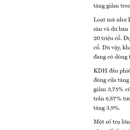
tăng giảm tron
Loạt mã như L
sàn và dư bán
20 triệu cổ. 
cổ. Dù vậy, kh
đang có dòng t
KDH đầu phiên
đóng cửa tăng
giảm 3,75% cũ
trần 6,87% tư
tăng 3,9%.
Một số trụ lớ