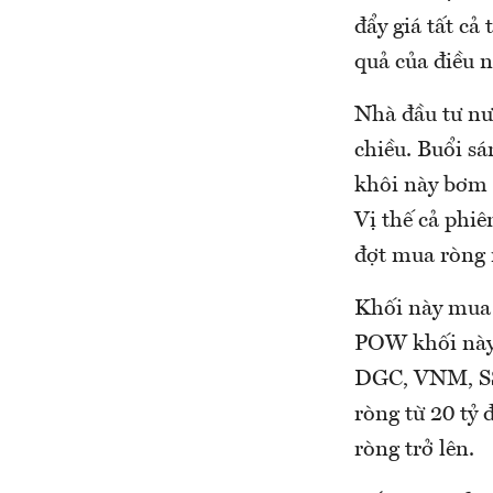
đẩy giá tất cả
quả của điều n
Nhà đầu tư nướ
chiều. Buổi s
khôi này bơm 
Vị thế cả phi
đợt mua ròng m
Khối này mua 
POW khối này 
DGC, VNM, SS
ròng từ 20 tỷ
ròng trở lên.