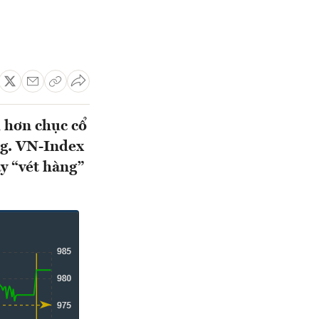
i hơn chục cổ
ng. VN-Index
y “vét hàng”