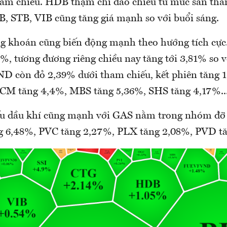
ham chiếu. HDB thậm chí đảo chiều từ mức sàn thà
, STB, VIB cũng tăng giá mạnh so với buổi sáng.
g khoán cũng biến động mạnh theo hướng tích cực.
%, tương đương riêng chiều nay tăng tới 3,81% so v
ND còn đỏ 2,39% dưới tham chiếu, kết phiên tăng 
CM tăng 4,4%, MBS tăng 5,36%, SHS tăng 4,17%..
u dầu khí cũng mạnh với GAS nằm trong nhóm đỡ 
g 6,48%, PVC tăng 2,27%, PLX tăng 2,08%, PVD tă