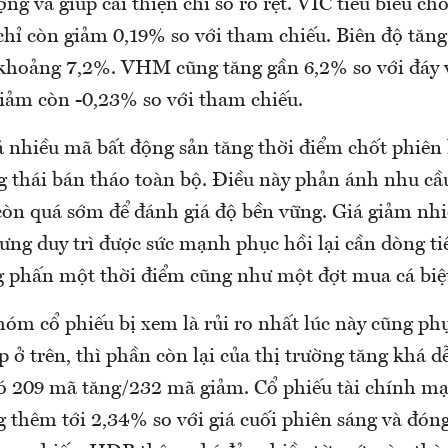
ợng và giúp cải thiện chỉ số rõ rệt. VIC tiêu biểu c
chỉ còn giảm 0,19% so với tham chiếu. Biên độ tăng
khoảng 7,2%. VHM cũng tăng gần 6,2% so với đáy 
iảm còn -0,23% so với tham chiếu.
 nhiều mã bất động sản tăng thời điểm chốt phiên
g thái bán tháo toàn bộ. Điều này phản ánh nhu cầu
còn quá sớm để đánh giá độ bền vững. Giá giảm nhiề
ưng duy trì được sức mạnh phục hồi lại cần dòng ti
g phấn một thời điểm cũng như một đợt mua cá biệ
óm cổ phiếu bị xem là rủi ro nhất lúc này cũng phụ
 ở trên, thì phần còn lại của thị trường tăng khá 
có 209 mã tăng/232 mã giảm. Cổ phiếu tài chính mạ
 thêm tới 2,34% so với giá cuối phiên sáng và đón