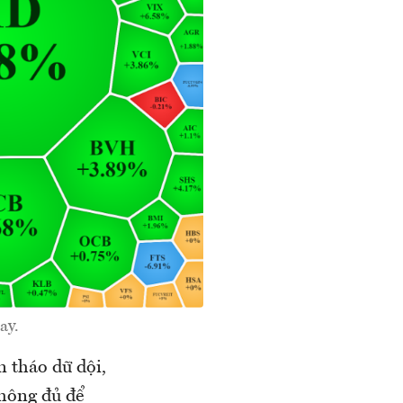
ay.
n tháo dữ dội,
không đủ để