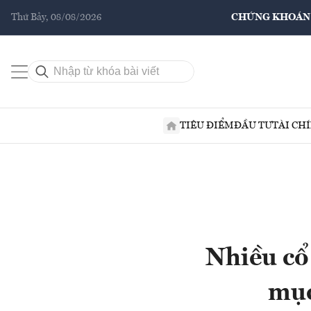
Thứ Bảy, 08/08/2026
CHỨNG KHOÁN
TIÊU ĐIỂM
ĐẦU TƯ
TÀI CH
Nhiều cổ
mục