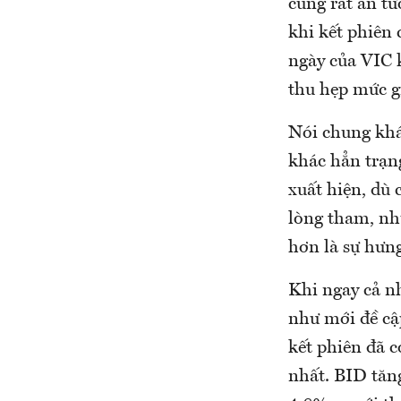
cũng rất ấn tư
khi kết phiên 
ngày của VIC 
thu hẹp mức g
Nói chung khá
khác hẳn trạn
xuất hiện, dù 
lòng tham, nh
hơn là sự hưn
Khi ngay cả nh
như mới đề cập
kết phiên đã 
nhất. BID tăng