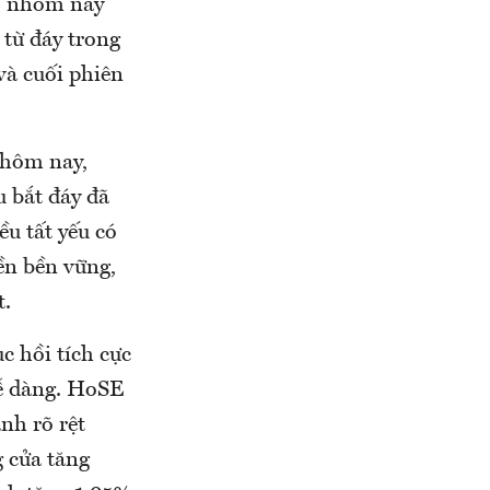
ho nhóm này
 từ đáy trong
và cuối phiên
 hôm nay,
 bắt đáy đã
u tất yếu có
ền bền vững,
t.
c hồi tích cực
dễ dàng. HoSE
nh rõ rệt
g cửa tăng