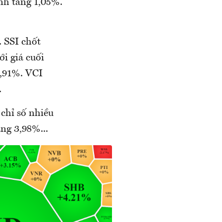
nh tăng 1,05%.
 SSI chốt
ới giá cuối
1,91%. VCI
.
chỉ số nhiều
ng 3,98%...