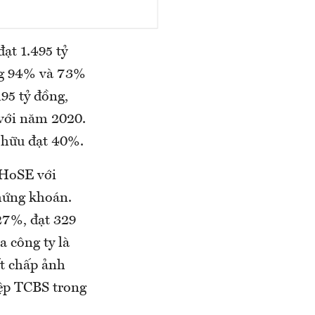
ạt 1.495 tỷ
ứng 94% và 73%
95 tỷ đồng,
 với năm 2020.
ở hữu đạt 40%.
 HoSE với
chứng khoán.
27%, đạt 329
a công ty là
t chấp ảnh
iệp TCBS trong