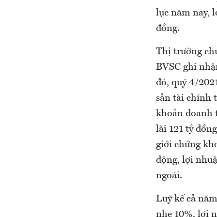
lục năm nay, 
đồng.
Thị trường ch
BVSC ghi nhận
đó, quý 4/202
sản tài chính 
khoản doanh t
lãi 121 tỷ đồ
giới chứng kho
động, lợi nhu
ngoái.
Luỹ kế cả năm
nhẹ 10%, lợi 