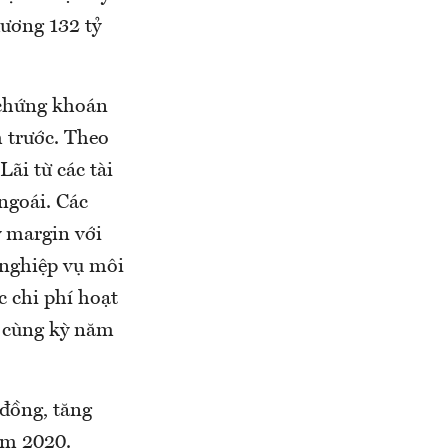
dương 132 tỷ
 chứng khoán
 trước. Theo
ãi từ các tài
ngoái. Các
 margin với
 nghiệp vụ môi
c chi phí hoạt
i cùng kỳ năm
đồng, tăng
ăm 2020.