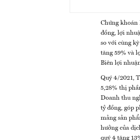
Chứng khoán K
đồng, lợi nhu
so với cùng k
tăng 59% và l
Biên lợi nhuận
Quý 4/2021, T
5,28% thị phầ
Doanh thu ngh
tỷ đồng, góp p
mảng sản phẩm
hưởng của dịc
quý 4 tăng 13%