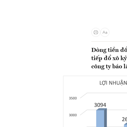
Dòng tiền đổ
tiếp đổ xô k
công ty báo l