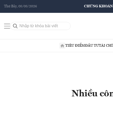
Thứ Bảy, 08/08/2026
CHỨNG KHOÁN
TIÊU ĐIỂM
ĐẦU TƯ
TÀI CH
Nhiều côn