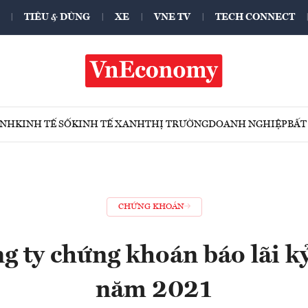
TIÊU & DÙNG
XE
VNE TV
TECH CONNECT
ÍNH
KINH TẾ SỐ
KINH TẾ XANH
THỊ TRƯỜNG
DOANH NGHIỆP
BẤT
CHỨNG KHOÁN
g ty chứng khoán báo lãi kỷ
năm 2021