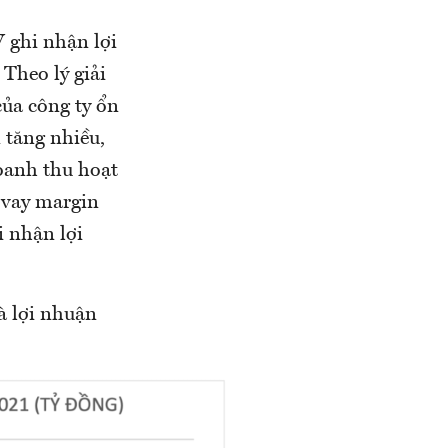
 ghi nhận lợi
Theo lý giải
ủa công ty ổn
 tăng nhiều,
Doanh thu hoạt
o vay margin
i nhận lợi
à lợi nhuận