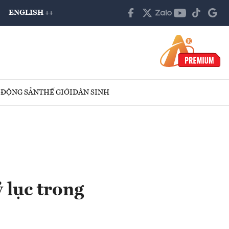
ENGLISH ++
 ĐỘNG SẢN
THẾ GIỚI
DÂN SINH
 lục trong