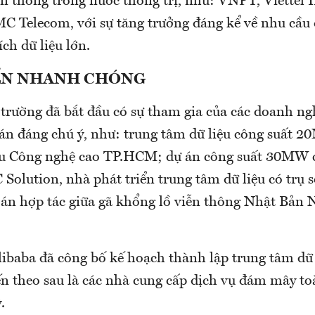
iễn thông trong nước thống trị, như: VNPT, Viettel
C Telecom, với sự tăng trưởng đáng kể về nhu cầu
ch dữ liệu lớn.
ỂN NHANH CHÓNG
 trường đã bắt đầu có sự tham gia của các doanh ng
 án đáng chú ý, như: trung tâm dữ liệu công suất
hu Công nghệ cao TP.HCM; dự án công suất 30MW 
olution, nhà phát triển trung tâm dữ liệu có trụ s
 án hợp tác giữa gã khổng lồ viễn thông Nhật Bản
ibaba đã công bố kế hoạch thành lập trung tâm dữ l
n theo sau là các nhà cung cấp dịch vụ đám mây to
.