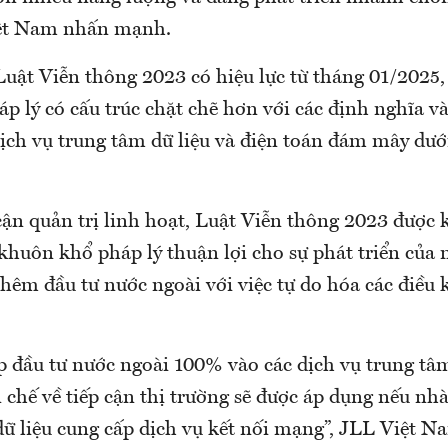
ệt Nam nhấn mạnh.
uật Viễn thông 2023 có hiệu lực từ tháng 01/2025,
p lý có cấu trúc chặt chẽ hơn với các định nghĩa v
dịch vụ trung tâm dữ liệu và điện toán đám mây dướ
cận quản trị linh hoạt, Luật Viễn thông 2023 được 
khuôn khổ pháp lý thuận lợi cho sự phát triển của 
hêm đầu tư nước ngoài với việc tự do hóa các điều k
p đầu tư nước ngoài 100% vào các dịch vụ trung tâm
 chế về tiếp cận thị trường sẽ được áp dụng nếu nh
ữ liệu cung cấp dịch vụ kết nối mạng”, JLL Việt Na