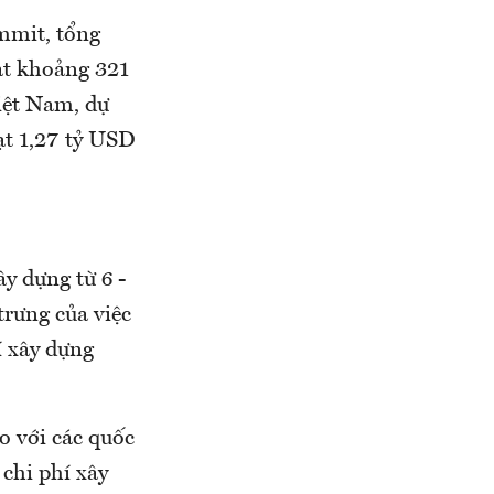
mmit, tổng
đạt khoảng 321
iệt Nam, dự
ạt 1,27 tỷ USD
y dựng từ 6 -
trưng của việc
í xây dựng
so với các quốc
chi phí xây