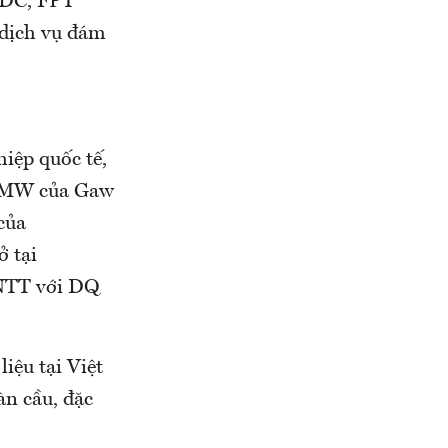
 IDC, FPT
 dịch vụ đám
hiệp quốc tế,
 20MW của Gaw
của
ở tại
 NTT với DQ
iệu tại Việt
àn cầu, đặc