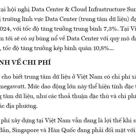
tại hội nghị Data Center & Cloud Infrastructure Su
 trường lĩnh vực Data Center (trung tâm dữ liệu) 
24, với tốc độ tăng trưởng trung bình 7,3%. Tại V
 tới sẽ có sự bùng nổ về Data Center với quy mô đ
 tốc độ tăng trưởng kép bình quân 10,8%...
H VỀ CHI PHÍ
ho biết trung tâm dữ liệu ở Việt Nam có chi phí xâ
megawatt. Mức dao động lớn này thể hiện tính đặc 
 tâm dữ liệu, như các thoả thuận đặc thù và chi ph
ác địa phương.
 phí xây dựng tại Việt Nam vẫn đang là lợi thế khi 
Bản, Singapore và Hàn Quốc đang phải đối mặt với 