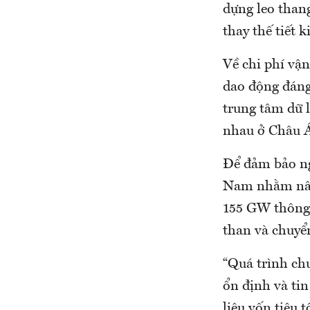
dựng leo than
thay thế tiết 
Về chi phí vận
dao động đáng
trung tâm dữ l
nhau ở Châu 
Để đảm bảo ng
Nam nhằm nâng
155 GW thông 
than và chuyể
“Quá trình ch
ổn định và tin
liệu vốn tiêu 