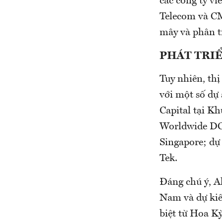
các công ty v
Telecom và CM
mây và phân tí
PHÁT
TRI
Tuy nhiên, thị
với một số dự
Capital tại K
Worldwide DC S
Singapore; dự
Tek.
Đáng chú ý, Al
Nam và dự kiế
biệt từ Hoa Kỳ