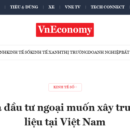
TIÊU & DÙNG
XE
VNE TV
TECH CONNECT
ÍNH
KINH TẾ SỐ
KINH TẾ XANH
THỊ TRƯỜNG
DOANH NGHIỆP
BẤT
KINH TẾ SỐ
 đầu tư ngoại muốn xây tr
liệu tại Việt Nam