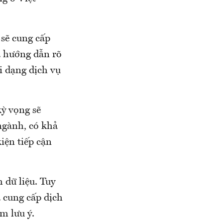
 sẽ cung cấp
à hướng dẫn rõ
i dạng dịch vụ
kỳ vọng sẽ
ngành, có khả
iện tiếp cận
 dữ liệu. Tuy
à cung cấp dịch
m lưu ý.