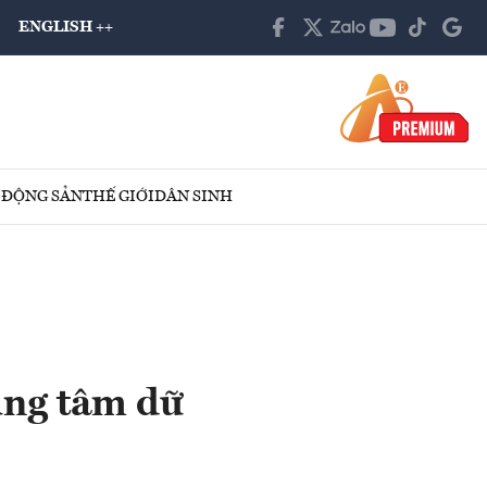
ENGLISH ++
 ĐỘNG SẢN
THẾ GIỚI
DÂN SINH
ung tâm dữ