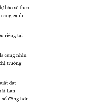
ự báo sẽ theo
y càng cạnh
u riêng tại
ls cũng nhìn
thị trường
suất đạt
hái Lan,
n số đông hơn