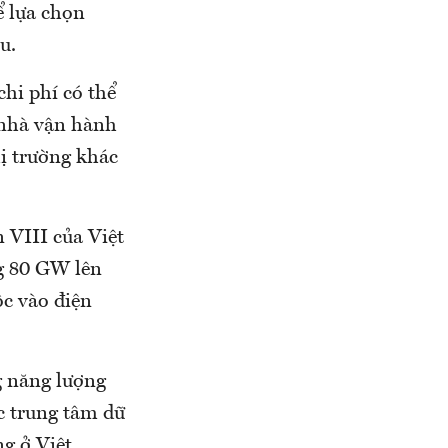
ể lựa chọn
u.
chi phí có thể
 nhà vận hành
hị trường khác
 VIII của Việt
g 80 GW lên
c vào điện
g năng lượng
c trung tâm dữ
ng ở Việt