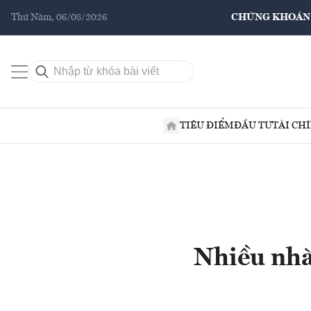
Thứ Năm, 06/08/2026
CHỨNG KHOÁN
TIÊU ĐIỂM
ĐẦU TƯ
TÀI CH
Nhiều nhà