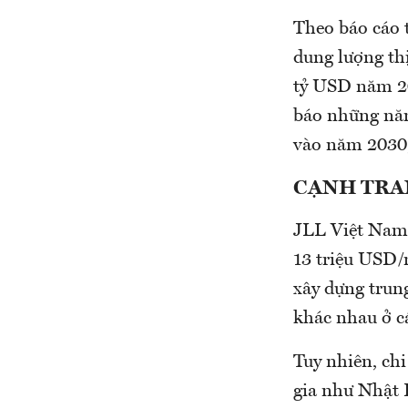
Theo báo cáo 
dung lượng thị
tỷ USD năm 20
báo những năm
vào năm 2030,
CẠNH
TRAN
JLL Việt Nam c
13 triệu USD/
xây dựng trung
khác nhau ở c
Tuy nhiên, chi
gia như Nhật 