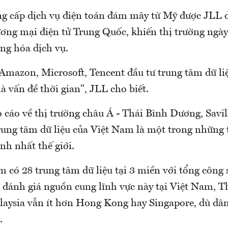
g cấp dịch vụ điện toán đám mây từ Mỹ được JLL d
ơng mại điện tử Trung Quốc, khiến thị trường ngà
ng hóa dịch vụ.
Amazon, Microsoft, Tencent đầu tư trung tâm dữ liệ
à vấn đề thời gian", JLL cho biết.
 cáo về thị trường châu Á - Thái Bình Dương, Savil
ung tâm dữ liệu của Việt Nam là một trong những 
nh nhất thế giới.
 có 28 trung tâm dữ liệu tại 3 miền với tổng công 
 đánh giá nguồn cung lĩnh vực này tại Việt Nam, T
laysia vẫn ít hơn Hong Kong hay Singapore, dù dâ
.