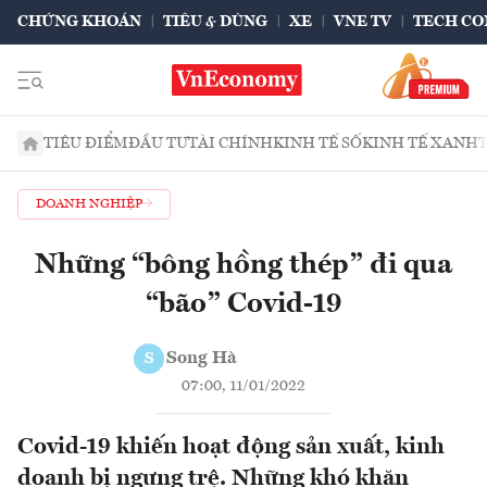
CHỨNG KHOÁN
TIÊU & DÙNG
XE
VNE TV
TECH CO
TIÊU ĐIỂM
ĐẦU TƯ
TÀI CHÍNH
KINH TẾ SỐ
KINH TẾ XANH
DOANH NGHIỆP
Những “bông hồng thép” đi qua
“bão” Covid-19
Song Hà
S
07:00, 11/01/2022
Covid-19 khiến hoạt động sản xuất, kinh
doanh bị ngưng trệ. Những khó khăn