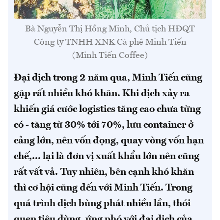
Bà Nguyễn Thị Hồng Minh, Chủ tịch HĐQT
Công ty TNHH XNK Cà phê Minh Tiến
(Minh Tiến Coffee)
Đại dịch trong 2 năm qua, Minh Tiến cũng
gặp rất nhiều khó khăn. Khi dịch xảy ra
khiến giá cước logistics tăng cao chưa từng
có - tăng từ 30% tới 70%, lưu container ở
cảng lớn, nên vốn đọng, quay vòng vốn hạn
chế,... lại là đơn vị xuất khẩu lớn nên cũng
rất vất vả.
Tuy nhiên, bên cạnh khó khăn
thì cơ hội cũng đến với Minh Tiến. Trong
quá trình dịch bùng phát nhiều lần, thói
quen tiêu dùng, ứng phó với đại dịch của