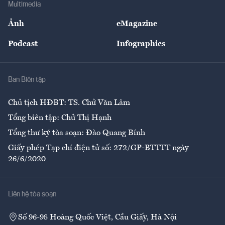
Multimedia
Sự kiện
Nhân lực
Ảnh
eMagazine
Đẹp +
An sinh
Podcast
Infographics
Giải trí
Y tế
Nhà
Ban Biên tập
Ẩm thực
Chủ tịch HĐBT: TS. Chử Văn Lâm
Tổng biên tập: Chử Thị Hạnh
Tổng thư ký tòa soạn: Đào Quang Bính
Giấy phép Tạp chí điện tử số: 272/GP-BTTTT ngày
26/6/2020
Liên hệ tòa soạn
Số 96-98 Hoàng Quốc Việt, Cầu Giấy, Hà Nội