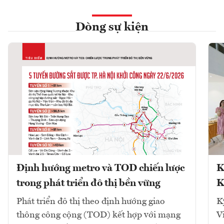
Dòng sự kiện
Định hướng metro và TOD chiến lược
K
trong phát triển đô thị bền vững
K
Phát triển đô thị theo định hướng giao
K
thông công cộng (TOD) kết hợp với mạng
V