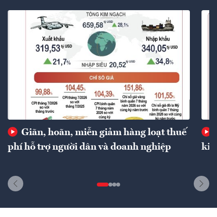
Giãn, hoãn, miễn giảm hàng loạt thuế
phí hỗ trợ người dân và doanh nghiệp
kin