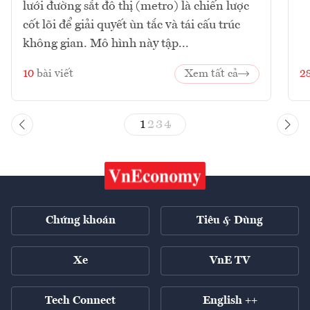
lưới đường sắt đô thị (metro) là chiến lược
cốt lõi để giải quyết ùn tắc và tái cấu trúc
không gian. Mô hình này tập...
10
bài viết
Xem tất cả
2
1
2
3
4
Chứng khoán
Tiêu & Dùng
Xe
VnE TV
Tech Connect
English ++