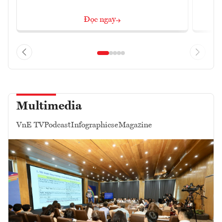
Đọc ngay
Multimedia
VnE TV
Podcast
Infographics
eMagazine