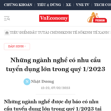
CHỨNG KHOÁN
TIÊU & DÙNG
XE
VNE TV
TECH CO
TIÊU ĐIỂM
ĐẦU TƯ
TÀI CHÍNH
KINH TẾ SỐ
KINH TẾ XANH
DÂN SINH
Những ngành nghề có nhu cầu
tuyển dụng lớn trong quý 1/2023
Nhật Dương
N
12:22, 07/02/2023
Những ngành nghề được dự báo có nhu
cầu tuyển dụng lớn trong quý 1/2023 tại