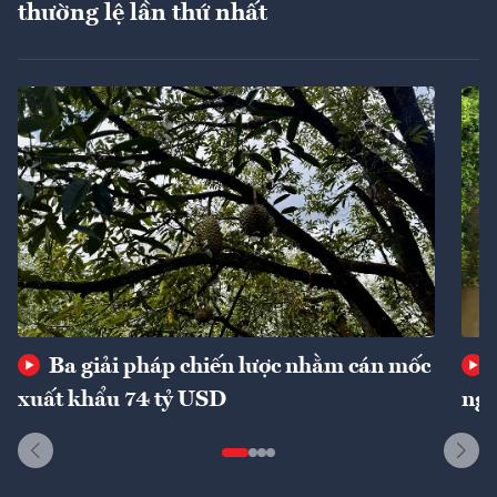
thường lệ lần thứ nhất
Ba giải pháp chiến lược nhằm cán mốc
xuất khẩu 74 tỷ USD
ngu