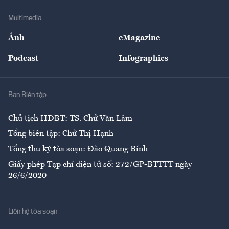
Doanh nghiệp
Địa phương
Thị trường
Bảo hiểm
Multimedia
Sự kiện
Nhân lực
Ảnh
eMagazine
Đẹp +
An sinh
Podcast
Infographics
Giải trí
Y tế
Nhà
Ban Biên tập
Ẩm thực
Chủ tịch HĐBT: TS. Chử Văn Lâm
Tổng biên tập: Chử Thị Hạnh
Tổng thư ký tòa soạn: Đào Quang Bính
Giấy phép Tạp chí điện tử số: 272/GP-BTTTT ngày
26/6/2020
Liên hệ tòa soạn