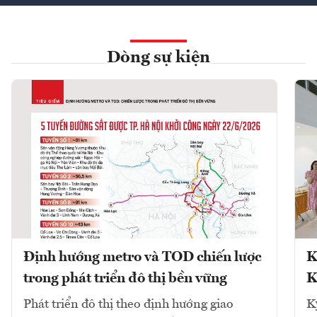
Dòng sự kiện
Định hướng metro và TOD chiến lược
K
trong phát triển đô thị bền vững
K
Phát triển đô thị theo định hướng giao
K