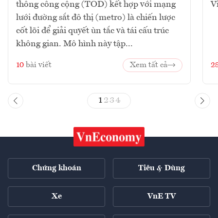
thông công cộng (TOD) kết hợp với mạng
V
lưới đường sắt đô thị (metro) là chiến lược
cốt lõi để giải quyết ùn tắc và tái cấu trúc
không gian. Mô hình này tập...
10
bài viết
Xem tất cả
2
1
2
3
4
Chứng khoán
Tiêu & Dùng
Xe
VnE TV