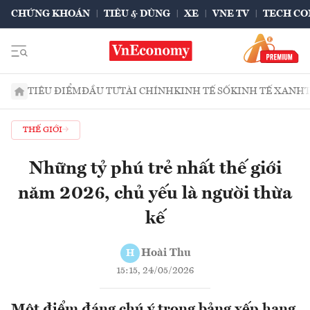
CHỨNG KHOÁN
TIÊU & DÙNG
XE
VNE TV
TECH CO
TIÊU ĐIỂM
ĐẦU TƯ
TÀI CHÍNH
KINH TẾ SỐ
KINH TẾ XANH
THẾ GIỚI
Những tỷ phú trẻ nhất thế giới
năm 2026, chủ yếu là người thừa
kế
Hoài Thu
H
15:15, 24/05/2026
Một điểm đáng chú ý trong bảng xếp hạng