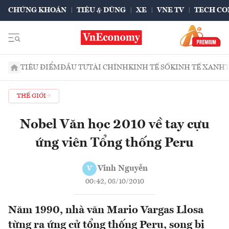
CHỨNG KHOÁN
TIÊU & DÙNG
XE
VNE TV
TECH CO
TIÊU ĐIỂM
ĐẦU TƯ
TÀI CHÍNH
KINH TẾ SỐ
KINH TẾ XANH
THẾ GIỚI
Nobel Văn học 2010 về tay cựu
ứng viên Tổng thống Peru
Vinh Nguyễn
V
00:42, 08/10/2010
Năm 1990, nhà văn Mario Vargas Llosa
từng ra ứng cử tổng thống Peru, song bị