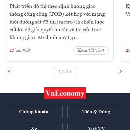
Phát triển đô thị theo định hướng giao
K
thông công cộng (TOD) kết hợp với mạng
V
lưới đường sắt đô thị (metro) là chiến lược
cốt lõi để giải quyết ùn tắc và tái cấu trúc
không gian. Mô hình này tập...
10
bài viết
Xem tất cả
2
1
2
3
4
Chứng khoán
Tiêu & Dùng
Xe
VnE TV