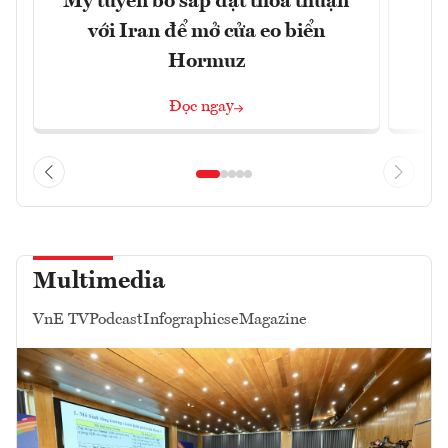
Mỹ tuyên bố sắp đạt thỏa thuận
“
với Iran để mở cửa eo biển
g
Hormuz
Đọc ngay
Multimedia
VnE TV
Podcast
Infographics
eMagazine