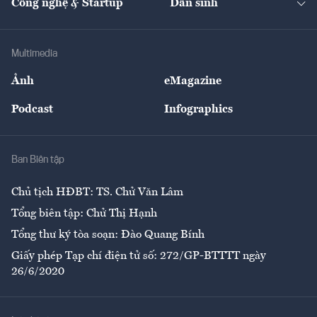
Công nghệ & Startup
Dân sinh
Tư vấn
Nông sản
Doanh nhân
Tư vấn Tiêu & Dùng
Infographics
Hạ tầng
Sức khỏe
Khung pháp lý
Doanh nghiệp
Địa phương
Thị trường
Bảo hiểm
Multimedia
Sự kiện
Nhân lực
Ảnh
eMagazine
Đẹp +
An sinh
Podcast
Infographics
Giải trí
Y tế
Nhà
Ban Biên tập
Ẩm thực
Chủ tịch HĐBT: TS. Chử Văn Lâm
Tổng biên tập: Chử Thị Hạnh
Tổng thư ký tòa soạn: Đào Quang Bính
Giấy phép Tạp chí điện tử số: 272/GP-BTTTT ngày
26/6/2020