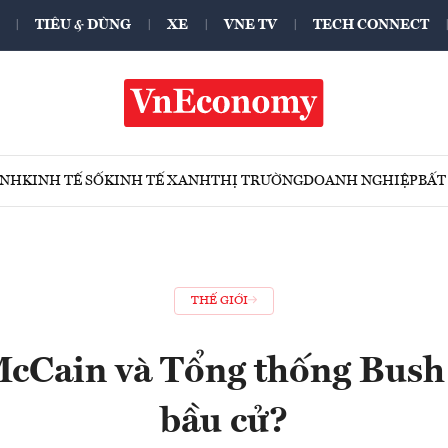
TIÊU & DÙNG
XE
VNE TV
TECH CONNECT
ÍNH
KINH TẾ SỐ
KINH TẾ XANH
THỊ TRƯỜNG
DOANH NGHIỆP
BẤT
THẾ GIỚI
Cain và Tổng thống Bush 
bầu cử?