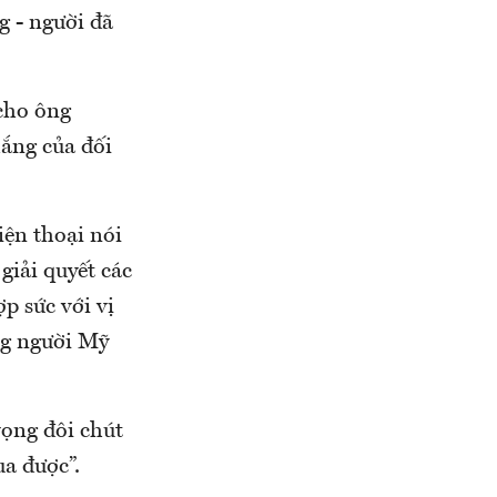
g - người đã
cho ông
ắng của đối
iện thoại nói
giải quyết các
p sức với vị
ng người Mỹ
vọng đôi chút
ua được”.