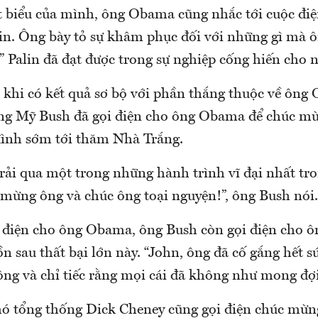
t biểu của mình, ông Obama cũng nhắc tới cuộc điệ
n. Ông bày tỏ sự khâm phục đối với những gì mà 
” Palin đã đạt được trong sự nghiệp cống hiến cho 
 khi có kết quả sơ bộ với phần thắng thuộc về ôn
ng Mỹ Bush đã gọi điện cho ông Obama để chúc m
đình sớm tới thăm Nhà Trắng.
rải qua một trong những hành trình vĩ đại nhất tro
 mừng ông và chúc ông toại nguyện!”, ông Bush nói.
 điện cho ông Obama, ông Bush còn gọi điện cho 
ồn sau thất bại lớn này. “John, ông đã cố gắng hết s
ông và chỉ tiếc rằng mọi cái đã không như mong đợi
 tổng thống Dick Cheney cũng gọi điện chúc mừn