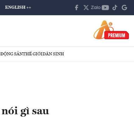
ENGLISH ++
 ĐỘNG SẢN
THẾ GIỚI
DÂN SINH
nói gì sau