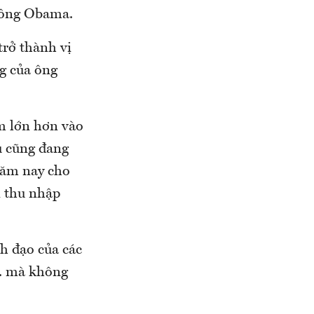
i ông Obama.
trở thành vị
ng của ông
m lớn hơn vào
ủ cũng đang
 năm nay cho
i thu nhập
nh đạo của các
.. mà không