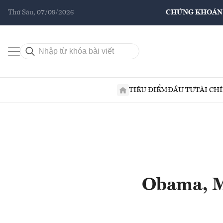
Thứ Sáu, 07/08/2026
CHỨNG KHOÁN
TIÊU ĐIỂM
ĐẦU TƯ
TÀI CH
Obama, Mc