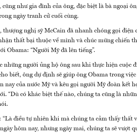
, cũng như gia đình của ông, đặc biệt là bà ngoại ôn
rong ngày tranh cử cuối cùng.
 thượng nghị sỹ McCain đã nhanh chóng gọi điện 
hận thất bại thuộc về mình và chúc mừng chiến th
với Obama: “Người Mỹ đã lên tiếng”.
c những người ủng hộ ông sau khi thực hiện cuộc đ
ho biết, ông dự định sẽ giúp ông Obama trong việc 
ện nay của nước Mỹ và kêu gọi người Mỹ đoàn kết hợ
i. “Dù có khác biệt thế nào, chúng ta cũng là nhữ
ói.
 “Là điều tự nhiên khi mà chúng ta cảm thấy thất 
 ngày hôm nay, nhưng ngày mai, chúng ta sẽ vượt q