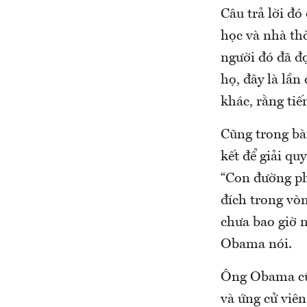
Câu trả lời đ
học và nhà th
người đó đã đợ
họ, đây là lần
khác, rằng tiế
Cũng trong bà
kết để giải qu
“Con đường phí
đích trong vò
chưa bao giờ n
Obama nói.
Ông Obama cũng
và ứng cử viê