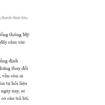
 thách thức lớn
 Tổng thống Mỹ
 đầy cảm xúc
hẳng định
những thay đổi
, vẫn còn ai
òn tự hỏi liệu
ngày nay, ai
có câu trả lời.