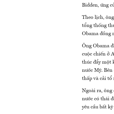
Bidden, ứng c
Theo lịch, ôn
tổng thống thứ
Obama đồng ng
Ông Obama đã 
cuộc chiến ở 
thúc đẩy một k
nước Mỹ. Bên 
thấp và cải tổ
Ngoài ra, ông 
nước có thái 
yêu cầu bất kỳ