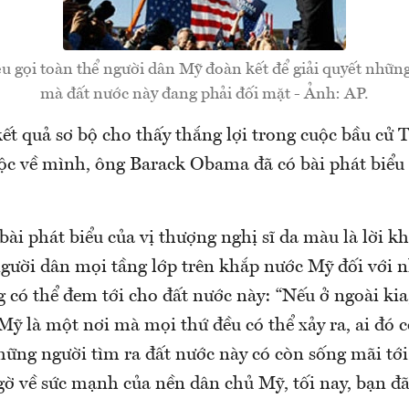
gọi toàn thể người dân Mỹ đoàn kết để giải quyết những
mà đất nước này đang phải đối mặt - Ảnh: AP.
kết quả sơ bộ cho thấy thắng lợi trong cuộc bầu cử
c về mình, ông Barack Obama đã có bài phát biểu
ài phát biểu của vị thượng nghị sĩ da màu là lời k
người dân mọi tầng lớp trên khắp nước Mỹ đối với 
 có thể đem tới cho đất nước này: “Nếu ở ngoài kia
Mỹ là một nơi mà mọi thứ đều có thể xảy ra, ai đó c
ững người tìm ra đất nước này có còn sống mãi tới 
ờ về sức mạnh của nền dân chủ Mỹ, tối nay, bạn đã 