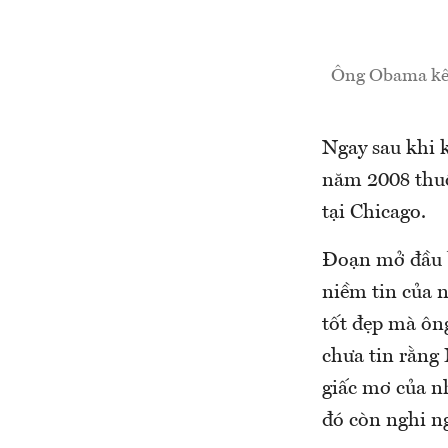
Ông Obama kêu 
Ngay sau khi 
năm 2008 thuộ
tại Chicago.
Đoạn mở đầu b
niềm tin của 
tốt đẹp mà ông
chưa tin rằng 
giấc mơ của nh
đó còn nghi ng