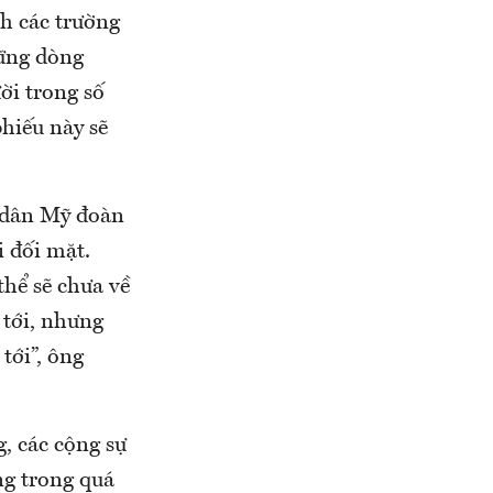
h các trường
hững dòng
ời trong số
phiếu này sẽ
i dân Mỹ đoàn
i đối mặt.
thể sẽ chưa về
 tới, nhưng
tới”, ông
, các cộng sự
ng trong quá