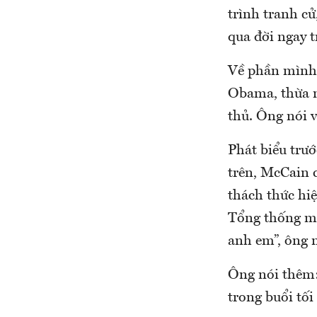
trình tranh cử
qua đời ngay t
Về phần mình,
Obama, thừa n
thủ. Ông nói 
Phát biểu trướ
trên, McCain c
thách thức hi
Tổng thống mớ
anh em”, ông n
Ông nói thêm:
trong buổi tối