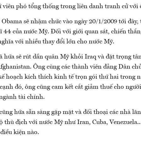
ử viên phó tổng thống trong liên danh tranh cử vớ
g Obama sẽ nhậm chức vào ngày 20/1/2009 tới đây, 
 44 của nước Mỹ. Đối với giới quan sát, chiến thắ
hĩa với nhiều thay đổi lớn cho nước Mỹ.
hứa sẽ rút dần quân Mỹ khỏi Iraq và đặt trọng tâ
Afghanistan. Ông cùng các thành viên đảng Dân ch
ế hoạch kích thích kinh tế trọn gói thứ hai trong
cạnh đó, ông cũng cam kết cắt giảm thuế cho ngườ
 ngành tài chính.
cũng hứa sẵn sàng gặp mặt và đối thoại các nhà lã
độ thù địch với nước Mỹ như Iran, Cuba, Venezuela.
 điều kiện nào.