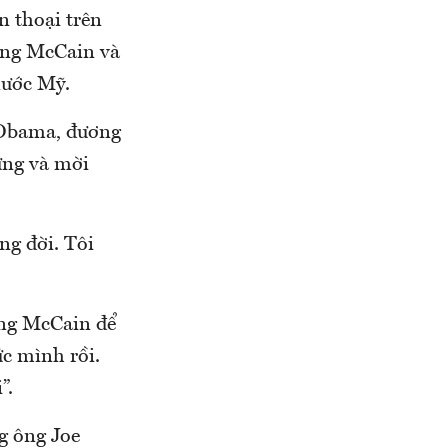
n thoại trên
ông McCain và
nước Mỹ.
g Obama, đương
ừng và mời
ng đời. Tôi
ông McCain để
ức mình rồi.
”.
g ông Joe