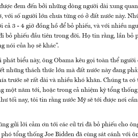
ó được đem đến bởi những dòng người dài xung quan
ờ, với số người lớn chưa từng có ở đất nước này. N
i cả 3 - 4 giờ đồng hồ để bỏ phiếu, và với nhiều ngư
 đi bỏ phiếu đầu tiên trong đời. Họ tin rằng, lần bỏ 
ng nói của họ sẽ khác”.
i phát biểu này, ông Obama kêu gọi toàn thể ngườ
yết những thách thức lớn mà đất nước này đang phả
a trước sẽ rất dài và nhiều khó khăn. Chúng ta có 
ng một năm tới, hoặc trong cả nhiệm kỳ tổng thống
hư tối nay, tôi tin rằng nước Mỹ sẽ tới được nơi cần 
 gửi lời cảm ơn tới các cử tri đã bỏ phiếu cho ông
n phó tổng thống Joe Bidden đã cùng sát cánh với ô