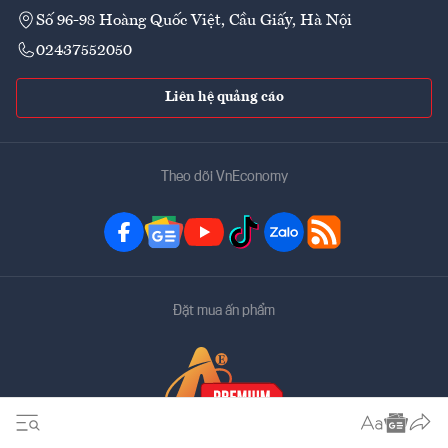
Số 96-98 Hoàng Quốc Việt, Cầu Giấy, Hà Nội
02437552050
Liên hệ quảng cáo
Theo dõi VnEconomy
Đặt mua ấn phẩm