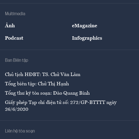
Khung pháp lý
Doanh nghiệp
Địa phương
Thị trường
Bảo hiểm
Multimedia
Sự kiện
Nhân lực
Ảnh
eMagazine
Đẹp +
An sinh
Podcast
Infographics
Giải trí
Y tế
Nhà
Ban Biên tập
Ẩm thực
Chủ tịch HĐBT: TS. Chử Văn Lâm
Tổng biên tập: Chử Thị Hạnh
Tổng thư ký tòa soạn: Đào Quang Bính
Giấy phép Tạp chí điện tử số: 272/GP-BTTTT ngày
26/6/2020
Liên hệ tòa soạn