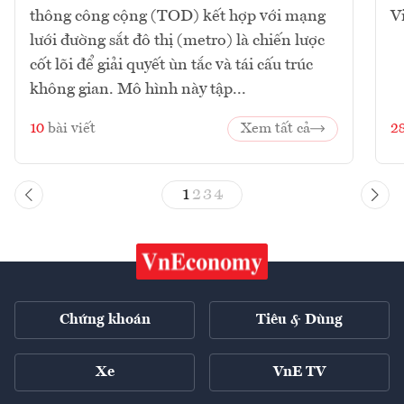
thông công cộng (TOD) kết hợp với mạng
V
lưới đường sắt đô thị (metro) là chiến lược
cốt lõi để giải quyết ùn tắc và tái cấu trúc
không gian. Mô hình này tập...
10
bài viết
Xem tất cả
2
1
2
3
4
Chứng khoán
Tiêu & Dùng
Xe
VnE TV