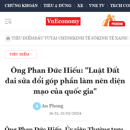
CHỨNG KHOÁN
TIÊU & DÙNG
XE
VNE TV
TECH CO
TIÊU ĐIỂM
ĐẦU TƯ
TÀI CHÍNH
KINH TẾ SỐ
KINH TẾ XANH
TIÊU ĐIỂM
Ông Phan Đức Hiếu: "Luật Đất
đai sửa đổi góp phần làm nên diện
mạo của quốc gia"
An Phong
A
16:31, 31/01/2024
Ông Phan Đức Hiếu, Ủy viên Thường trực