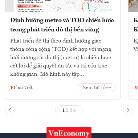
Định hướng metro và TOD chiến lược
K
trong phát triển đô thị bền vững
K
Phát triển đô thị theo định hướng giao
K
thông công cộng (TOD) kết hợp với mạng
V
lưới đường sắt đô thị (metro) là chiến lược
cốt lõi để giải quyết ùn tắc và tái cấu trúc
không gian. Mô hình này tập...
10
bài viết
Xem tất cả
2
1
2
3
4