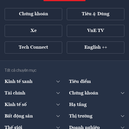
Chứng khoán
Tiêu & Dùng
Xe
VnE TV
Tech Connect
English ++
Tất cả chuyên mục
Kinh tế xanh
Tiêu điểm
Chuyển động xanh
Tài chính
Chứng khoán
Pháp lý
Ngân hàng
Doanh nghiệp niêm yết
Kinh tế số
Hạ tầng
Thương hiệu xanh
Thị trường vốn
Thị trường
Sản phẩm - Thị trường
Bất động sản
Thị trường
Diễn đàn
Thuế
Đầu tư
Tài sản số
Chính sách
Xuất nhập khẩu
Thế giới
Doanh nghiệp