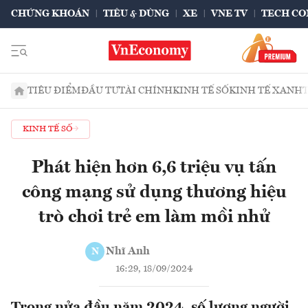
CHỨNG KHOÁN
TIÊU & DÙNG
XE
VNE TV
TECH CO
TIÊU ĐIỂM
ĐẦU TƯ
TÀI CHÍNH
KINH TẾ SỐ
KINH TẾ XANH
KINH TẾ SỐ
Phát hiện hơn 6,6 triệu vụ tấn
công mạng sử dụng thương hiệu
trò chơi trẻ em làm mồi nhử
Nhĩ Anh
N
16:29, 18/09/2024
Trong nửa đầu năm 2024, số lượng người