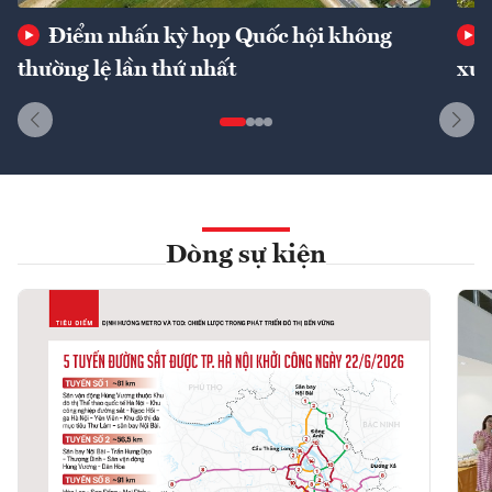
Điểm nhấn kỳ họp Quốc hội không
thường lệ lần thứ nhất
xuấ
Dòng sự kiện