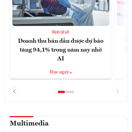
Kinh tế số
Doanh thu bán dẫn được dự báo
Đà
tăng 94,1% trong năm nay nhờ
Tr
AI
Đọc ngay
Multimedia