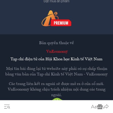
Đặt mua ấn phẩm
Bản quyền thuộc về
VnEconomy
Tạp chí điện tử của Hội Khoa học Kinh tế Việt Nam
Mọi tin bài đăng lại từ website này phải có sự chấp thuận
bằng văn bản của
Tạp chí Kinh tế Việt Nam - VnEconomy
Các trang liên kết ra ngoài sẽ được mở ra ở cửa sổ mới.
VnEconomy không chịu trách nhiệm nội dung các trang
ngoài.