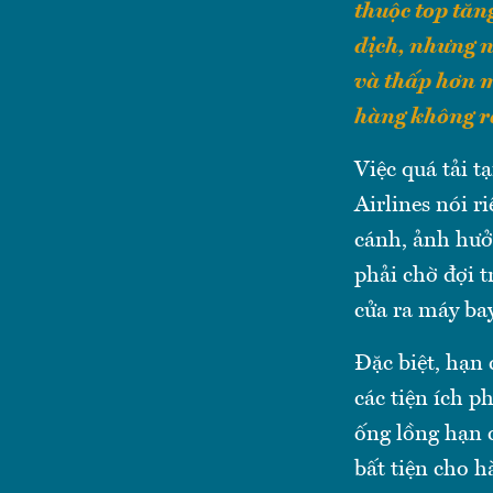
thuộc top tăn
dịch, nhưng n
và thấp hơn m
hàng không ra
Việc quá tải t
Airlines nói ri
cánh, ảnh hưở
phải chờ đợi t
cửa ra máy bay
Đặc biệt, hạn
các tiện ích 
ống lồng hạn 
bất tiện cho h