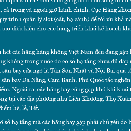
gian qua khi các đơn vị cố gắng bố trí bổ sung nhân 
, cả trong và ngoài giờ hành chính. Cục Hàng khô
quy trình quản lý slot (cất, hạ cánh) để tối ưu khả 
tạo điều kiện cho các hãng triển khai kế hoạch kha
u hết các hãng hàng không Việt Nam đều đang gặp 
ng không trong nước do cơ sở hạ tầng chưa đủ đáp 
ai sân bay cửa ngõ là Tân Sơn Nhất và Nội Bài quá t
c sân bay Đà Nẵng, Cam Ranh, Phú Quốc tắc nghẽn 
iểm. Ngoài ra, các hãng bay cũng gặp khó khi khai
ng tại các địa phương như Liên Khương, Thọ Xuân
điểm hè, lễ, Tết.
ơ sở hạ tầng mà các hãng bay gặp phải chủ yếu do 