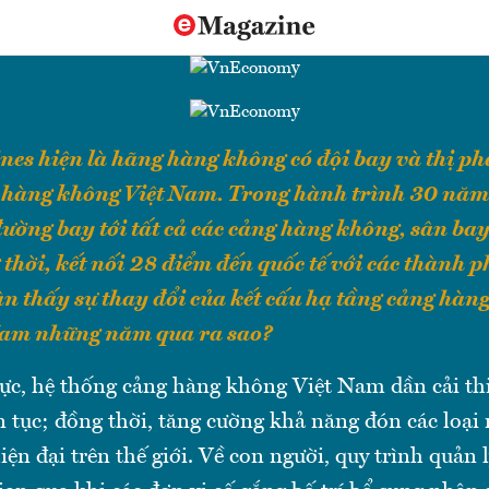
nes hiện là hãng hàng không có đội bay và thị ph
g hàng không Việt Nam. Trong hành trình 30 năm
ờng bay tới tất cả các cảng hàng không, sân bay
thời, kết nối 28 điểm đến quốc tế với các thành ph
 thấy sự thay đổi của kết cấu hạ tầng cảng hàn
 Nam những năm qua ra sao?
cực, hệ thống cảng hàng không Việt Nam dần cải th
n tục; đồng thời, tăng cường khả năng đón các loại
hiện đại trên thế giới. Về con người, quy trình quản l