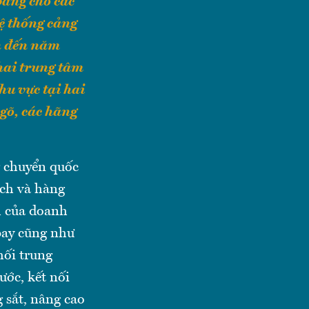
băng cho các
ệ thống cảng
n đến năm
 hai trung tâm
u vực tại hai
gõ, các hãng
g chuyển quốc
ch và hàng
h của doanh
bay cũng như
mối trung
ước, kết nối
 sắt, nâng cao