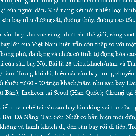
 cánh, công suất nhà ga hành khách chưa đảm bảo 
lại của người dân. Khả năng kết nối nhiều loại hìn
i sân bay như đường sắt, đường thủy, đường cao tốc
c sân bay khu vực cũng như trên thế giới, công suấ
 bay lớn của Việt Nam hiện vẫn còn thấp so với mặ
phong phú, đa dạng và chưa có tính tự động hóa cao
tại của sân bay Nội Bài là 25 triệu khách/năm và T
h/năm. Trong khi đó, hiện các sân bay trung chuyển
ối thiểu từ 60 - 90 triệu khách/năm như sân bay Ha
ật Bản); Incheon tại Seoul (Hàn Quốc); Changi tại
điểm hạn chế tại các sân bay lớn đóng vai trò cửa n
 Bài, Đà Nẵng, Tân Sơn Nhất cơ bản hiện mới dừn
hông và hành khách đi, đến sân bay rồi đi tiếp. Tr