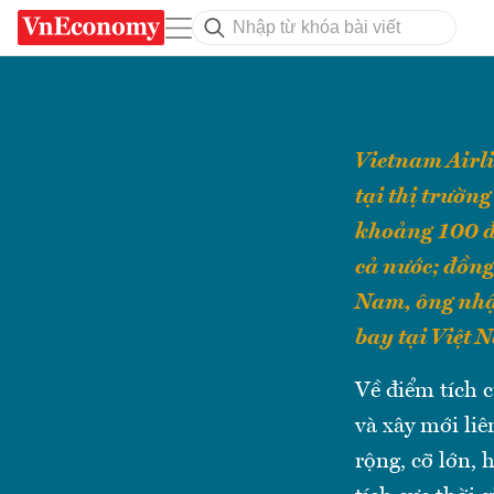
Vietnam Airli
tại thị trườn
khoảng 100 đư
cả nước; đồng 
Nam, ông nhận
bay tại Việt
Về điểm tích 
và xây mới liê
rộng, cỡ lớn, 