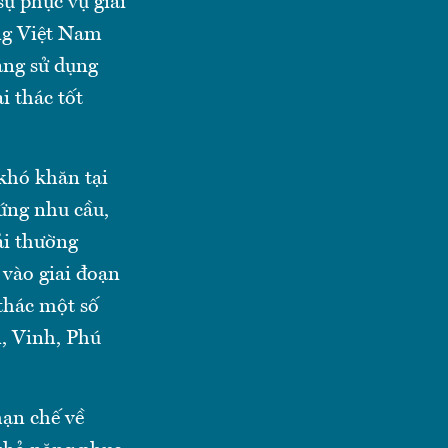
sự phục vụ giai
ng Việt Nam
năng sử dụng
i thác tốt
khó khăn tại
ứng nhu cầu,
ải thường
vào giai đoạn
 thác một số
, Vinh, Phú
hạn chế về