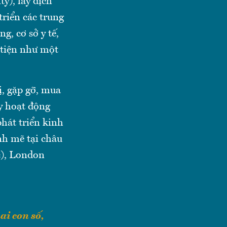
ty), lấy dịch
riển các trung
g, cơ sở y tế,
n tiện như một
, gặp gỡ, mua
y hoạt động
hát triển kinh
nh mẽ tại châu
c), London
i con số,