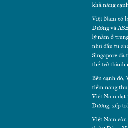
khả năng cạnh
Việt Nam có l
Dương và ASEA
lý nằm ở trun
như đầu tư ch
Singapore đã 
thể trở thành
Bên cạnh đó, V
tiềm năng thu
Việt Nam đạt 1
Dương, xếp tr
Việt Nam còn c