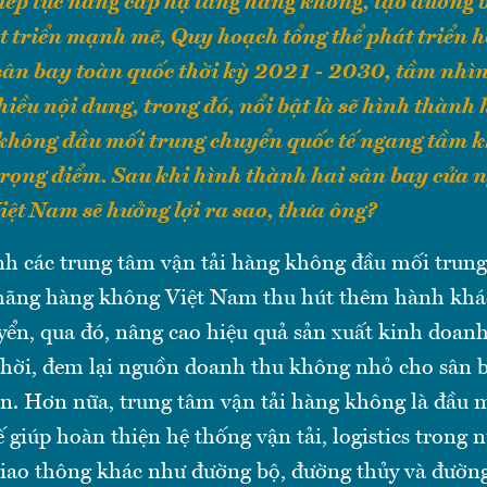
tiếp tục nâng cấp hạ tầng hàng không, tạo đường 
 triển mạnh mẽ, Quy hoạch tổng thể phát triển h
sân bay toàn quốc thời kỳ 2021 - 2030, tầm nhì
iều nội dung, trong đó, nổi bật là sẽ hình thành
không đầu mối trung chuyển quốc tế ngang tầm kh
trọng điểm. Sau khi hình thành hai sân bay cửa n
ệt Nam sẽ hưởng lợi ra sao, thưa ông?
nh các trung tâm vận tải hàng không đầu mối trun
c hãng hàng không Việt Nam thu hút thêm hành khá
yển, qua đó, nâng cao hiệu quả sản xuất kinh doan
thời, đem lại nguồn doanh thu không nhỏ cho sân 
ận. Hơn nữa, trung tâm vận tải hàng không là đầu 
 giúp hoàn thiện hệ thống vận tải, logistics trong n
giao thông khác như đường bộ, đường thủy và đường