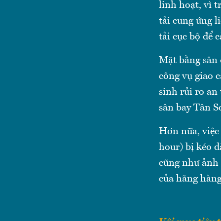
linh hoạt, vì 
tải cung ứng l
tải cục bộ để 
Mặt bằng sân 
công vụ giao c
sinh rủi ro an
sân bay Tân S
Hơn nữa, việc 
hour) bị kéo d
cũng như ảnh 
của hãng hàn