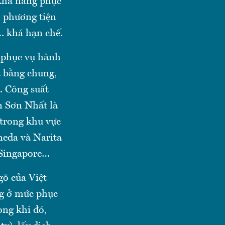
khả năng phục
h phương tiện
… khá hạn chế.
t phục vụ hành
t bằng chung,
. Công suất
ân Sơn Nhất là
 trong khu vực
neda và Narita
 Singapore…
gõ của Việt
g ở mức phục
ong khi đó,