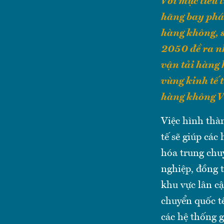
Với mục tiêu 
hãng bay phát
hàng không, 
2050 đề ra nh
vận tải hàng 
vùng kinh tế 
hàng không Vi
Việc hình thà
tế sẽ giúp cá
hóa trung chu
nghiệp, đồng 
khu vực lân c
chuyển quốc tế
các hệ thống 