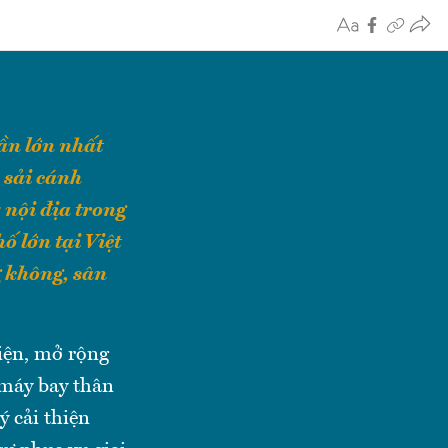
ần lớn nhất
 sải cánh
 nội địa trong
ố lớn tại Việt
g không, sân
iện, mở rộng
 máy bay thân
ý cải thiện