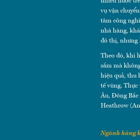
nhiều nước trê
vụ vận chuyển
tâm công nghiệ
nhà hàng, khác
đô thị, nhưng 
Theo đó, khi 
sắm mà không 
hiệu quả, thu
tế vùng. Thực
Âu, Đông Bắc 
Heathrow (An
Ngành hàng k