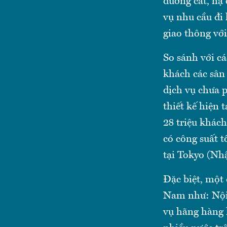
đường cất, hạ
vụ nhu cầu đi 
giao thông vớ
So sánh với cá
khách các sân
dịch vụ chưa 
thiết kế hiện 
28 triệu khác
có công suất t
tại Tokyo (Nh
Đặc biệt, một 
Nam như: Nội
vụ hãng hàng k