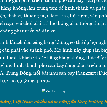
n thế giới phát triển “thành phố sân bay” (airport ci
 hàng không làm trung tâm để hình thành và phát t
p, dịch vụ thương mại, logistics, hội nghị, văn phòn
h sạn, vui chơi giải trí, hệ thống giao thông thuậ
không phát triển về dân cư.
hành khách đến cảng hàng không có thể dự hội nghị
cần phải vào thành phố. Mô hình này giúp sân ba
 hút hành khách và các hãng hàng không, thúc đẩy p
 tế, mô hình thành phố sân bay đang phát triển mạ
Á, Trung Đông, nổi bật như sân bay Frankfurt (Đứ
h), Changi (Singapore)…
hông Việt Nam nhiều năm vững đà tăng trưởng ha