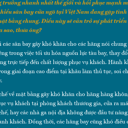
g trưởng nhanh nhất thế giới và hồi phục mạnh m
hiều sân bay cửa ngõ tại Việt Nam đang gặp tình 
ặt bằng chung. Điều này sẽ cản trở sự phát triển
 sao, thưa ông?
ại các sân bay gây khó khăn cho các hãng nói chun
êng trong việc tối ưu hóa nguồn lực tàu bay, thay đổi
ng trực tiếp đến chất lượng phục vụ khách. Hành 
rong giai đoạn cao điểm tại khâu làm thủ tục, soi c
.
 chế về mặt bằng gây khó khăn cho hãng hàng khô
phục vụ khách tại phòng khách thương gia, cửa ra m
chế, hay các nhà ga nội địa không được đầu tư nâng
ành khách. Đồng thời, các hãng bay cũng khó điều 