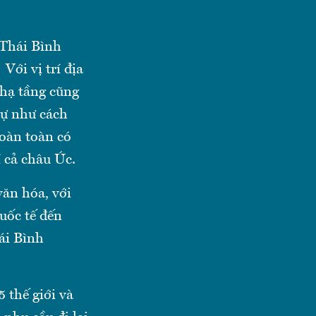
 Thái Bình
ới vị trí địa
 hạ tầng cũng
tự như cách
oàn toàn có
 cả châu Úc.
văn hóa, với
uốc tế đến
ái Bình
5 thế giới và