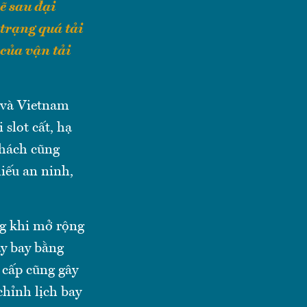
ẽ sau đại
trạng quá tải
 của vận tải
g và Vietnam
 slot cất, hạ
khách cũng
hiếu an ninh,
ng khi mở rộng
áy bay bằng
 cấp cũng gây
chỉnh lịch bay