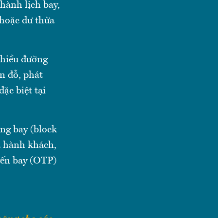
 hành lịch bay,
 hoặc dư thừa
nhiều đường
n đỗ, phát
đặc biệt tại
ặng bay (block
ủa hành khách,
yến bay (OTP)