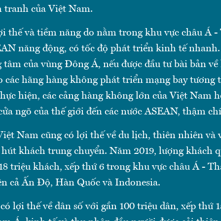
 tranh của Việt Nam.
ợi thế và tiềm năng do nằm trong khu vực châu Á -
N năng động, có tốc độ phát triển kinh tế nhanh. V
g tâm của vùng Đông Á, nếu được đầu tư bài bản về
o các hãng hàng không phát triển mạng bay tương 
thực hiện, các cảng hàng không lớn của Việt Nam h
 cửa ngõ của thế giới đến các nước ASEAN, thậm chí
iệt Nam cũng có lợi thế về du lịch, thiên nhiên và 
 hút khách trung chuyển. Năm 2019, lượng khách q
8 triệu khách, xếp thứ 6 trong khu vực châu Á - Th
ên cả Ấn Độ, Hàn Quốc và Indonesia.
ó lợi thế về dân số với gần 100 triệu dân, xếp thứ 1