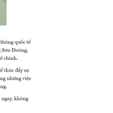
 thông quốc tế
g Sơn Đoòng,
ề chính.
ể thúc đẩy sự
ằng những việc
ung.
m ngay, không