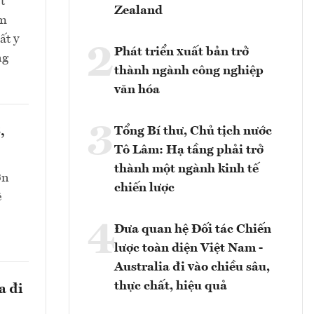
t
Zealand
ểm
ất y
2
Phát triển xuất bản trở
ng
thành ngành công nghiệp
văn hóa
3
,
Tổng Bí thư, Chủ tịch nước
Tô Lâm: Hạ tầng phải trở
thành một ngành kinh tế
ớn
chiến lược
ê
4
Đưa quan hệ Đối tác Chiến
lược toàn diện Việt Nam -
Australia đi vào chiều sâu,
thực chất, hiệu quả
a đi