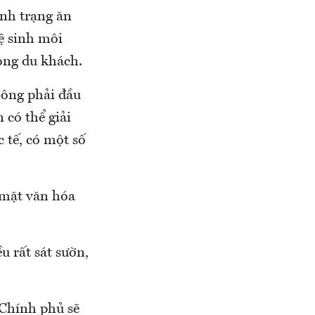
ình trạng ăn
vệ sinh môi
rọng du khách.
hông phải đầu
 có thể giải
 tế, có một số
 mặt văn hóa
u rất sát sườn,
 Chính phủ sẽ