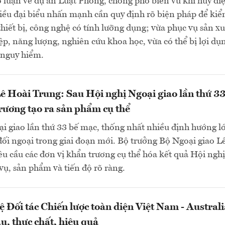
 luận về dự án Luật Phòng, chống phổ biến vũ khí hủy diệ
iều đại biểu nhấn mạnh cần quy định rõ biện pháp để ki
 thiết bị, công nghệ có tính lưỡng dụng; vừa phục vụ sản xu
ệp, năng lượng, nghiên cứu khoa học, vừa có thể bị lợi dụ
 nguy hiểm.
ê Hoài Trung: Sau Hội nghị Ngoại giao lần thứ 33
rương tạo ra sản phẩm cụ thể
i giao lần thứ 33 bế mạc, thống nhất nhiều định hướng l
đối ngoại trong giai đoạn mới. Bộ trưởng Bộ Ngoại giao L
u cầu các đơn vị khẩn trương cụ thể hóa kết quả Hội nghị
ụ, sản phẩm và tiến độ rõ ràng.
 Đối tác Chiến lược toàn diện Việt Nam - Australi
u, thực chất, hiệu quả