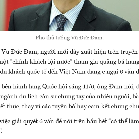
Phó thủ tướng Vũ Đức Đam.
 Vũ Đức Đam, người mới đây xuất hiện trên truyền
một “chính khách lội nước” tham gia quảng bá han
 du khách quốc tế đến Việt Nam đang e ngại 6 vấn đ
í bên hành lang Quốc hội sáng 11/6, ông Đam nói, đ
 ngành du lịch cần sự chung tay của nhiều người, b
iết thực, thay vì các tuyên bố hay cam kết chung ch
iệc giải quyết 6 vấn đề nói trên hầu hết “có thể là
.