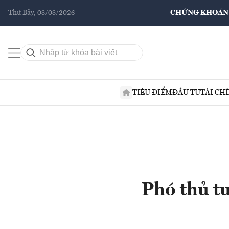
Thứ Bảy, 08/08/2026
CHỨNG KHOÁN
TIÊU ĐIỂM
ĐẦU TƯ
TÀI CH
Phó thủ t