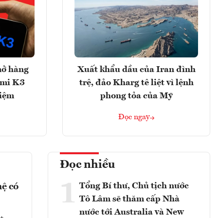
mở hàng
Xuất khẩu dầu của Iran đình
imi K3
trệ, đảo Kharg tê liệt vì lệnh
hiệm
phong tỏa của Mỹ
Đọc ngay
Đọc nhiều
1
Tổng Bí thư, Chủ tịch nước
hệ có
Tô Lâm sẽ thăm cấp Nhà
nước tới Australia và New