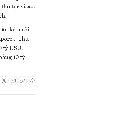
hủ tục visa...
ch.
 vẫn kém cỏi
gapore… Thu
0 tỷ USD,
oảng 10 tỷ