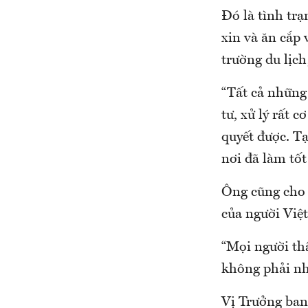
Đó là tình trạ
xin và ăn cắp 
trường du lịch
“Tất cả những 
tư, xử lý rất 
quyết được. Tạ
nơi đã làm tố
Ông cũng cho 
của người Việ
“Mọi người thấ
không phải nhữ
Vị Trưởng ban 