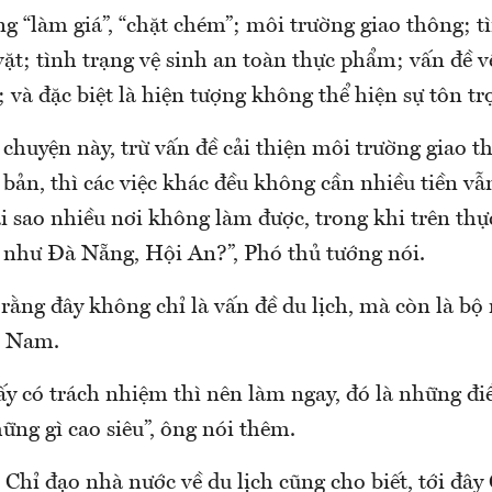
ng “làm giá”, “chặt chém”; môi trường giao thông; t
vặt; tình trạng vệ sinh an toàn thực phẩm; vấn đề 
; và đặc biệt là hiện tượng không thể hiện sự tôn t
chuyện này, trừ vấn đề cải thiện môi trường giao t
cơ bản, thì các việc khác đều không cần nhiều tiền vẫn
i sao nhiều nơi không làm được, trong khi trên thực
t như Đà Nẵng, Hội An?”, Phó thủ tướng nói.
rằng đây không chỉ là vấn đề du lịch, mà còn là bộ
t Nam.
y có trách nhiệm thì nên làm ngay, đó là những điề
ng gì cao siêu”, ông nói thêm.
Chỉ đạo nhà nước về du lịch cũng cho biết, tới đây