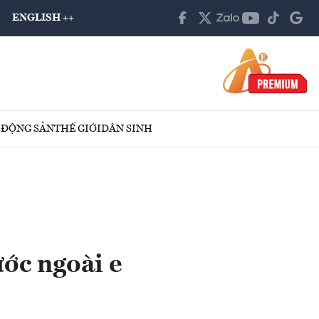
ENGLISH ++
 ĐỘNG SẢN
THẾ GIỚI
DÂN SINH
ớc ngoài e