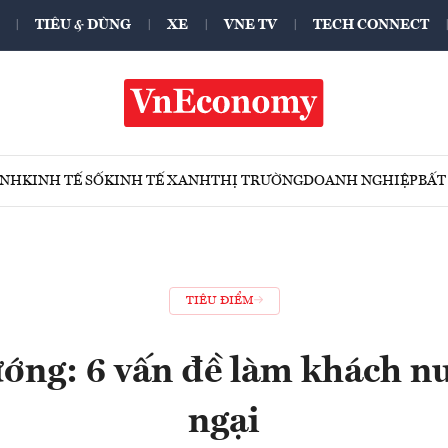
TIÊU & DÙNG
XE
VNE TV
TECH CONNECT
ÍNH
KINH TẾ SỐ
KINH TẾ XANH
THỊ TRƯỜNG
DOANH NGHIỆP
BẤT
TIÊU ĐIỂM
ướng: 6 vấn đề làm khách nư
ngại