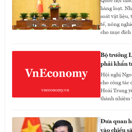
Quốc hội thảo
hàng loạt. Nh
soát vật liệu,
tế, nông nghi
cho mục đích
Bộ trưởng L
phải khẩn t
Hội nghị Ngoạ
cho công tác 
Hoài Trung yê
thành nhiệm v
Đưa quan hệ
vào chiều sâ