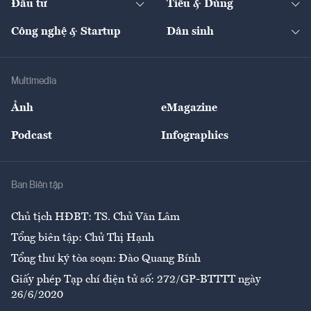
Đầu tư
Tiêu & Dùng
Quản trị số
Cafe BĐS
Thị trường
Kinh doanh
Kết nối
Tạp chí kinh tế Việt Nam
eMagazine
Nhà đầu tư
Du lịch
Công nghệ & Startup
Dân sinh
Tư vấn
Nông sản
Doanh nhân
Tư vấn Tiêu & Dùng
Infographics
Hạ tầng
Sức khỏe
Khung pháp lý
Doanh nghiệp
Địa phương
Thị trường
Bảo hiểm
Multimedia
Sự kiện
Nhân lực
Ảnh
eMagazine
Đẹp +
An sinh
Podcast
Infographics
Giải trí
Y tế
Nhà
Ban Biên tập
Ẩm thực
Chủ tịch HĐBT: TS. Chử Văn Lâm
Tổng biên tập: Chử Thị Hạnh
Tổng thư ký tòa soạn: Đào Quang Bính
Giấy phép Tạp chí điện tử số: 272/GP-BTTTT ngày
26/6/2020