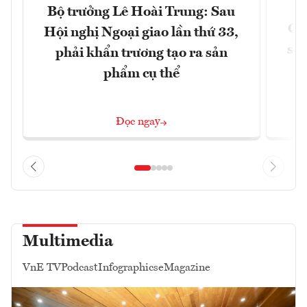
Bộ trưởng Lê Hoài Trung: Sau
Qu
Hội nghị Ngoại giao lần thứ 33,
soá
phải khẩn trương tạo ra sản
phẩm cụ thể
Đọc ngay
Multimedia
VnE TV
Podcast
Infographics
eMagazine