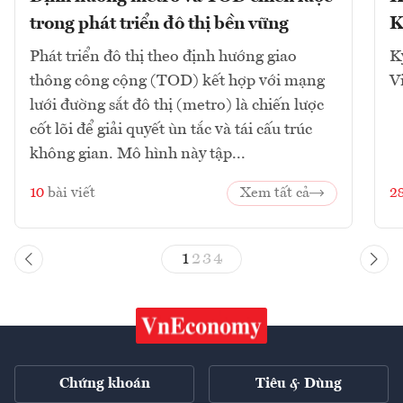
trong phát triển đô thị bền vững
K
Phát triển đô thị theo định hướng giao
K
thông công cộng (TOD) kết hợp với mạng
V
lưới đường sắt đô thị (metro) là chiến lược
cốt lõi để giải quyết ùn tắc và tái cấu trúc
không gian. Mô hình này tập...
10
bài viết
Xem tất cả
2
1
2
3
4
Chứng khoán
Tiêu & Dùng