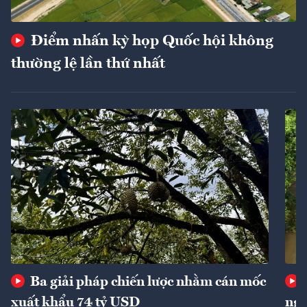
Điểm nhấn kỳ họp Quốc hội không
thường lệ lần thứ nhất
Ba giải pháp chiến lược nhằm cán mốc
xuất khẩu 74 tỷ USD
ngu