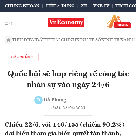
CHỨNG KHOÁN
TIÊU & DÙNG
XE
VNE TV
TECH CO
TIÊU ĐIỂM
ĐẦU TƯ
TÀI CHÍNH
KINH TẾ SỐ
KINH TẾ XANH
TIÊU ĐIỂM
Quốc hội sẽ họp riêng về công tác
nhân sự vào ngày 24/6
Đỗ Phong
Đ
18:31, 22/06/2023
Chiều 22/6, với 446/455 (chiếm 90,2%)
đại biểu tham gia biểu quyết tán thành,