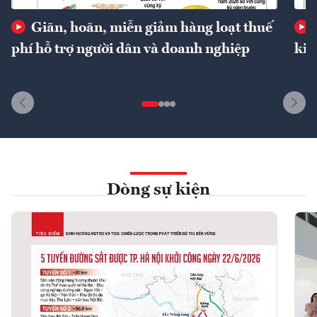
Giãn, hoãn, miễn giảm hàng loạt thuế
phí hỗ trợ người dân và doanh nghiệp
kin
Dòng sự kiện