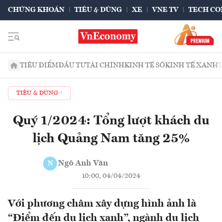
CHỨNG KHOÁN
TIÊU & DÙNG
XE
VNE TV
TECH CO
TIÊU ĐIỂM
ĐẦU TƯ
TÀI CHÍNH
KINH TẾ SỐ
KINH TẾ XANH
TIÊU & DÙNG
Quý 1/2024: Tổng lượt khách du
lịch Quảng Nam tăng 25%
Ngô Anh Văn
N
10:00, 04/04/2024
Với phương châm xây dựng hình ảnh là
“Điểm đến du lịch xanh”, ngành du lịch