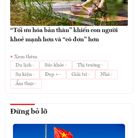
“Tối ưu hóa bản thân” khiến con người
khoẻ mạnh hơn và “cô đơn” hơn
Xem thêm
Du lịch
Sức khỏe
Thị trường
Sự kiện
Đẹp +
Giải trí
Nhà
Ẩm thực
Đừng bỏ lỡ