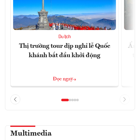
Du lịch
Thị trường tour dịp nghỉ lễ Quốc
Ẩm 
khánh bắt đầu khởi động
tê
Đọc ngay
Multimedia