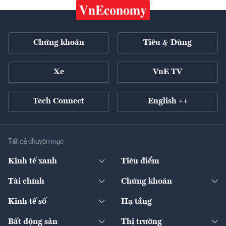
Chứng khoán
Tiêu & Dùng
Xe
VnE TV
Tech Connect
English ++
Tất cả chuyên mục
Kinh tế xanh
Tiêu điểm
Chuyển động xanh
Tài chính
Chứng khoán
Pháp lý
Ngân hàng
Doanh nghiệp niêm yết
Kinh tế số
Hạ tầng
Thương hiệu xanh
Thị trường vốn
Thị trường
Sản phẩm - Thị trường
Bất động sản
Thị trường