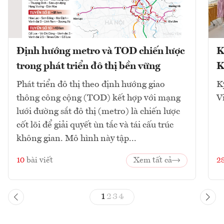
Định hướng metro và TOD chiến lược
K
trong phát triển đô thị bền vững
K
Phát triển đô thị theo định hướng giao
K
thông công cộng (TOD) kết hợp với mạng
V
lưới đường sắt đô thị (metro) là chiến lược
cốt lõi để giải quyết ùn tắc và tái cấu trúc
không gian. Mô hình này tập...
10
bài viết
Xem tất cả
2
1
2
3
4