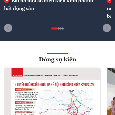
Bãi bỏ một số điều kiện kinh doanh
bất động sản
nôn
bất
Dòng sự kiện