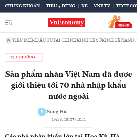
CHỨNG KHOÁN
TIÊU & DÙNG
XE
VNE TV
TECH CO
TIÊU ĐIỂM
ĐẦU TƯ
TÀI CHÍNH
KINH TẾ SỐ
KINH TẾ XANH
THỊ TRƯỜNG
Sản phẩm nhãn Việt Nam đã được
giới thiệu tới 70 nhà nhập khẩu
nước ngoài
Song Hà
S
19:28, 16/07/2021
Các nhà nhập khẩu lớn tại Hoa Kỳ, Hà