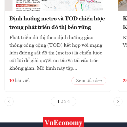
Định hướng metro và TOD chiến lược
K
trong phát triển đô thị bền vững
K
Phát triển đô thị theo định hướng giao
K
thông công cộng (TOD) kết hợp với mạng
V
lưới đường sắt đô thị (metro) là chiến lược
cốt lõi để giải quyết ùn tắc và tái cấu trúc
không gian. Mô hình này tập...
10
bài viết
Xem tất cả
2
1
2
3
4