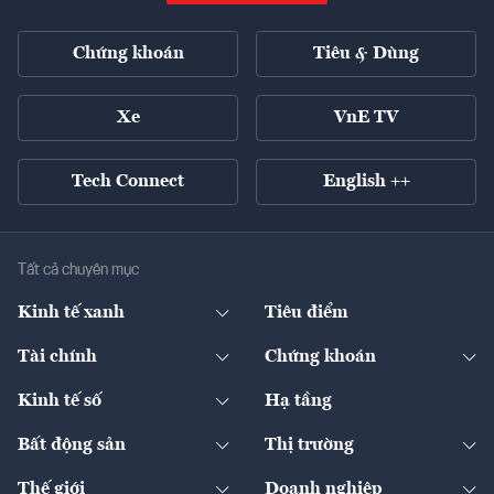
Chứng khoán
Tiêu & Dùng
Xe
VnE TV
Tech Connect
English ++
Tất cả chuyên mục
Kinh tế xanh
Tiêu điểm
Chuyển động xanh
Tài chính
Chứng khoán
Pháp lý
Ngân hàng
Doanh nghiệp niêm yết
Kinh tế số
Hạ tầng
Thương hiệu xanh
Thị trường vốn
Thị trường
Sản phẩm - Thị trường
Bất động sản
Thị trường
Diễn đàn
Thuế
Đầu tư
Tài sản số
Chính sách
Xuất nhập khẩu
Thế giới
Doanh nghiệp