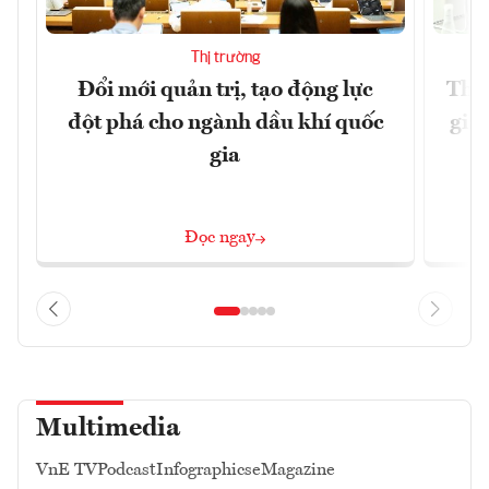
Thị trường
Đổi mới quản trị, tạo động lực
Thúc
đột phá cho ngành dầu khí quốc
giả
gia
Đọc ngay
Multimedia
VnE TV
Podcast
Infographics
eMagazine