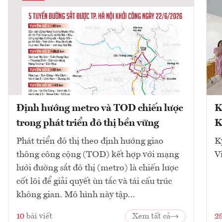
Định hướng metro và TOD chiến lược
K
trong phát triển đô thị bền vững
K
Phát triển đô thị theo định hướng giao
K
thông công cộng (TOD) kết hợp với mạng
V
lưới đường sắt đô thị (metro) là chiến lược
cốt lõi để giải quyết ùn tắc và tái cấu trúc
không gian. Mô hình này tập...
10
bài viết
Xem tất cả
2