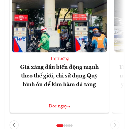
Thị trường
Giá xăng dầu biến động mạnh
Tăn
theo thế giới, chi sử dụng Quỹ
min
bình ổn để kìm hãm đà tăng
yêu
Đọc ngay