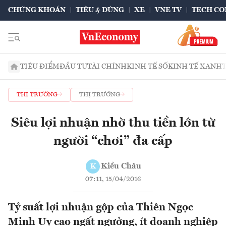
CHỨNG KHOÁN
TIÊU & DÙNG
XE
VNE TV
TECH CO
TIÊU ĐIỂM
ĐẦU TƯ
TÀI CHÍNH
KINH TẾ SỐ
KINH TẾ XANH
THỊ TRƯỜNG
THỊ TRƯỜNG
Siêu lợi nhuận nhờ thu tiền lớn từ
người “chơi” đa cấp
Kiều Châu
K
07:11, 15/04/2016
Tỷ suất lợi nhuận gộp của Thiên Ngọc
Minh Uy cao ngất ngưởng, ít doanh nghiệp