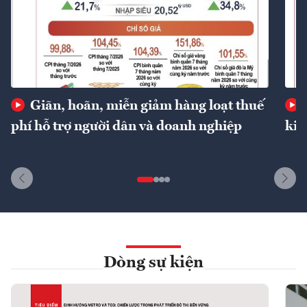
Giãn, hoãn, miễn giảm hàng loạt thuế
phí hỗ trợ người dân và doanh nghiệp
kin
Dòng sự kiện