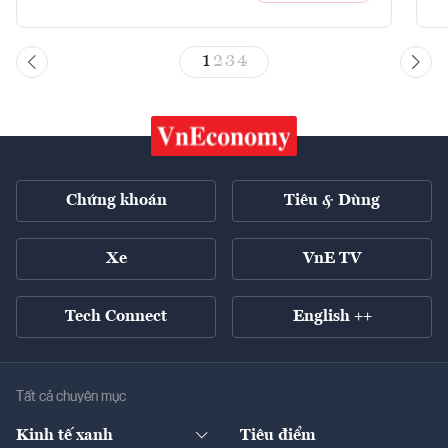
1
2
3
4
Chứng khoán
Tiêu & Dùng
Xe
VnE TV
Tech Connect
English ++
Tất cả chuyên mục
Kinh tế xanh
Tiêu điểm