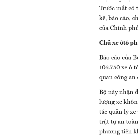
Trước mắt có 
kê, báo cáo, c
của Chính phủ
Chủ xe ôtô ph
Báo cáo của B
106.750 xe ô t
quan công an đ
Bộ này nhận đị
lượng xe khôn
tác quản lý x
trật tự an toà
phương tiện kh