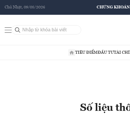
Chủ Nhật, 09/08/2026
CHỨNG KHOÁN
TIÊU ĐIỂM
ĐẦU TƯ
TÀI CH
Số liệu t