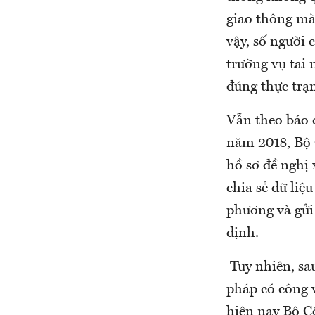
giao thông mà 
vậy, số người 
trường vụ tai
đúng thực trạn
Vẫn theo báo c
năm 2018, Bộ 
hồ sơ đề nghị 
chia sẻ dữ liệ
phương và gửi
định.
Tuy nhiên, sa
pháp có công v
hiện nay Bộ Cô