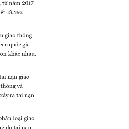
t, từ năm 2017
ết 18.392
ạn giao thông
các quốc gia
còn khác nhau,
tai nạn giao
 thông và
xảy ra tai nạn
phân loại giao
g do tai nạn