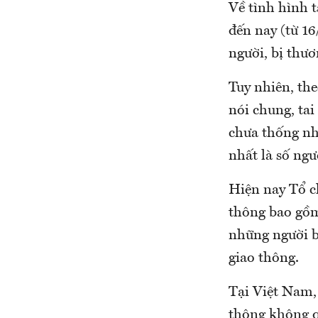
Về tình hình t
đến nay (từ 16
người, bị thươ
Tuy nhiên, the
nói chung, tai
chưa thống nhấ
nhất là số ngư
Hiện nay Tổ c
thông bao gồm 
những người bị
giao thông.
Tại Việt Nam, 
thông không q