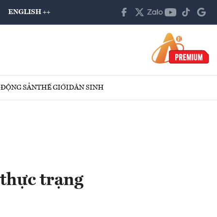
ENGLISH ++
 ĐỘNG SẢN
THẾ GIỚI
DÂN SINH
thực trạng