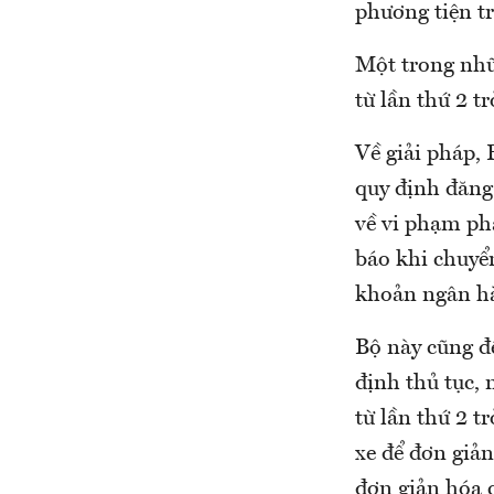
phương tiện t
Một trong nhữ
từ lần thứ 2 t
Về giải pháp, 
quy định đăng
về vi phạm ph
báo khi chuyển
khoản ngân h
Bộ này cũng đề
định thủ tục, 
từ lần thứ 2 t
xe để đơn giản
đơn giản hóa c