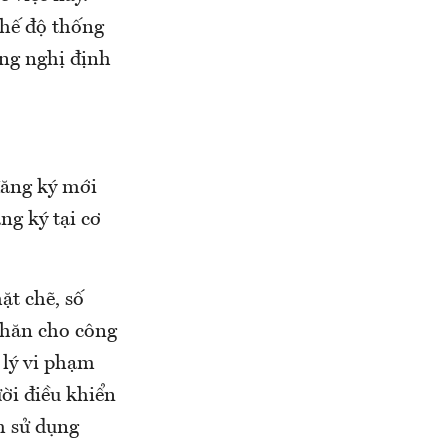
chế độ thống
dựng nghị định
đăng ký mới
ng ký tại cơ
ặt chẽ, số
khăn cho công
 lý vi phạm
ười điều khiển
m sử dụng