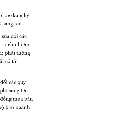
ới xe đăng ký
 sang tên.
 sửa đổi các
u trách nhiệm
n; phải thông
i có tài
đổi các quy
 phí sang tên
ợp đồng mua bán
c bộ ban ngành