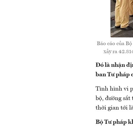
Báo cáo của Bộ
xảy ra 42.81
Đó là nhận đị
ban Tư pháp c
Tình hình vi 
bộ, đường sắt
thời gian tới l
Bộ Tư pháp k