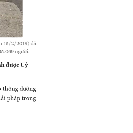
n 15/2/2019) đã
35.069 người.
ình được Uỷ
o thông đường
iải pháp trong