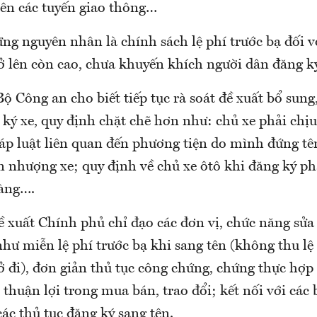
rên các tuyến giao thông…
ng nguyên nhân là chính sách lệ phí trước bạ đối v
rở lên còn cao, chưa khuyến khích người dân đăng ký
Bộ Công an cho biết tiếp tục rà soát đề xuất bổ sung,
 ký xe, quy định chặt chẽ hơn như: chủ xe phải chị
áp luật liên quan đến phương tiện do mình đứng tê
 nhượng xe; quy định về chủ xe ôtô khi đăng ký phả
àng….
 xuất Chính phủ chỉ đạo các đơn vị, chức năng sửa 
như miễn lệ phí trước bạ khi sang tên (không thu lệ
rở đi), đơn giản thủ tục công chứng, chứng thực h
 thuận lợi trong mua bán, trao đổi; kết nối với cá
ác thủ tục đăng ký sang tên.