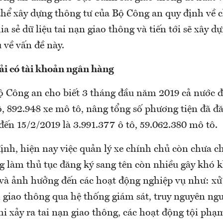
thể xây dựng thông tư của Bộ Công an quy định về 
hia sẻ dữ liệu tai nạn giao thông và tiến tới sẽ xây 
 về vấn đề này.
ải có tài khoản ngân hàng
ộ Công an cho biết 3 tháng đầu năm 2019 cả nước 
ô, 892.948 xe mô tô, nâng tổng số phương tiện đã đă
ến 15/2/2019 là 3.991.377 ô tô, 59.062.380 mô tô.
nh, hiện nay việc quản lý xe chính chủ còn chưa ch
g làm thủ tục đăng ký sang tên còn nhiều gây khó 
e và ảnh hưởng đến các hoạt động nghiệp vụ như: xử
n giao thông qua hệ thống giám sát, truy nguyên ng
i xảy ra tai nạn giao thông, các hoạt động tội phạ