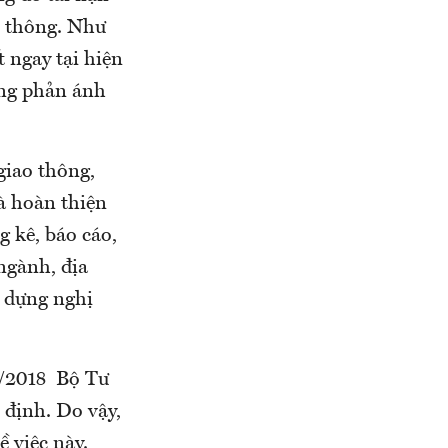
o thông. Như
t ngay tại hiện
ông phản ánh
giao thông,
à hoàn thiện
g kê, báo cáo,
 ngành, địa
y dựng nghị
7/2018 Bộ Tư
 định. Do vậy,
 việc này.