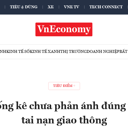
TIÊU & DÙNG
XE
VNE TV
TECH CONNECT
ÍNH
KINH TẾ SỐ
KINH TẾ XANH
THỊ TRƯỜNG
DOANH NGHIỆP
BẤT
TIÊU ĐIỂM
hống kê chưa phản ánh đúng 
tai nạn giao thông