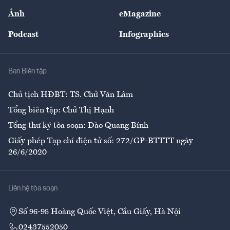
Sự kiện
Nhân lực
Ảnh
eMagazine
Đẹp +
An sinh
Podcast
Infographics
Giải trí
Y tế
Nhà
Ban Biên tập
Ẩm thực
Chủ tịch HĐBT: TS. Chử Văn Lâm
Tổng biên tập: Chử Thị Hạnh
Tổng thư ký tòa soạn: Đào Quang Bính
Giấy phép Tạp chí điện tử số: 272/GP-BTTTT ngày
26/6/2020
Liên hệ tòa soạn
Số 96-98 Hoàng Quốc Việt, Cầu Giấy, Hà Nội
02437552050