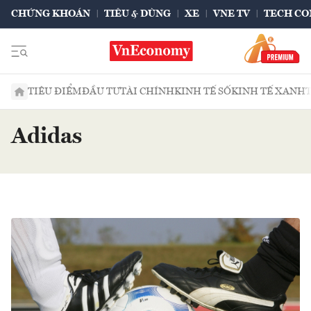
CHỨNG KHOÁN
TIÊU & DÙNG
XE
VNE TV
TECH CO
TIÊU ĐIỂM
ĐẦU TƯ
TÀI CHÍNH
KINH TẾ SỐ
KINH TẾ XANH
Adidas