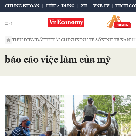
CHỨNG KHOÁN
TIÊU & DÙNG
XE
VNE TV
TECH CO
TIÊU ĐIỂM
ĐẦU TƯ
TÀI CHÍNH
KINH TẾ SỐ
KINH TẾ XANH
báo cáo việc làm của mỹ