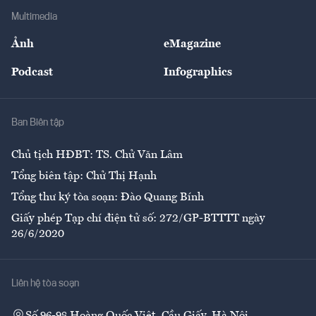
Địa phương
Thị trường
Bảo hiểm
Multimedia
Sự kiện
Nhân lực
Ảnh
eMagazine
Đẹp +
An sinh
Podcast
Infographics
Giải trí
Y tế
Nhà
Ban Biên tập
Ẩm thực
Chủ tịch HĐBT: TS. Chử Văn Lâm
Tổng biên tập: Chử Thị Hạnh
Tổng thư ký tòa soạn: Đào Quang Bính
Giấy phép Tạp chí điện tử số: 272/GP-BTTTT ngày
26/6/2020
Liên hệ tòa soạn
Số 96-98 Hoàng Quốc Việt, Cầu Giấy, Hà Nội