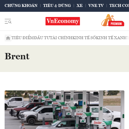
CHỨNG KHOÁN
TIÊU & DÙNG
XE
VNE TV
TECH CO
TIÊU ĐIỂM
ĐẦU TƯ
TÀI CHÍNH
KINH TẾ SỐ
KINH TẾ XANH
Brent