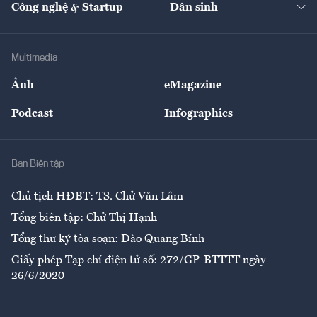
Công nghệ & Startup
Dân sinh
Tư vấn
Nông sản
Doanh nhân
Tư vấn Tiêu & Dùng
Infographics
Hạ tầng
Sức khỏe
Khung pháp lý
Doanh nghiệp
Địa phương
Thị trường
Bảo hiểm
Multimedia
Sự kiện
Nhân lực
Ảnh
eMagazine
Đẹp +
An sinh
Podcast
Infographics
Giải trí
Y tế
Nhà
Ban Biên tập
Ẩm thực
Chủ tịch HĐBT: TS. Chử Văn Lâm
Tổng biên tập: Chử Thị Hạnh
Tổng thư ký tòa soạn: Đào Quang Bính
Giấy phép Tạp chí điện tử số: 272/GP-BTTTT ngày
26/6/2020