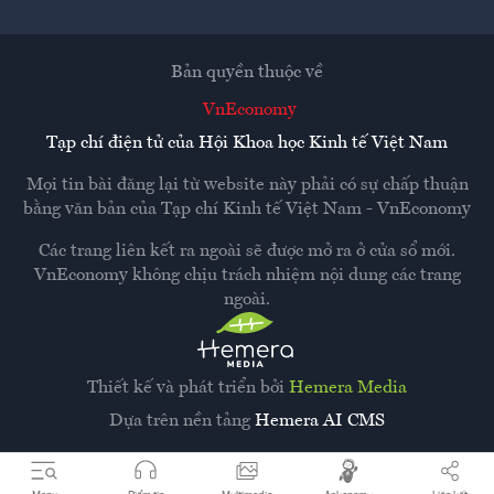
Bản quyền thuộc về
VnEconomy
Tạp chí điện tử của Hội Khoa học Kinh tế Việt Nam
Mọi tin bài đăng lại từ website này phải có sự chấp thuận
bằng văn bản của
Tạp chí Kinh tế Việt Nam - VnEconomy
Các trang liên kết ra ngoài sẽ được mở ra ở cửa sổ mới.
VnEconomy không chịu trách nhiệm nội dung các trang
ngoài.
Thiết kế và phát triển bởi
Hemera Media
Dựa trên nền tảng
Hemera AI CMS