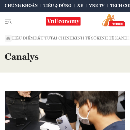
CHỨNG KHOÁN
TIÊU & DÙNG
XE
VNE TV
TECH CO
TIÊU ĐIỂM
ĐẦU TƯ
TÀI CHÍNH
KINH TẾ SỐ
KINH TẾ XANH
Canalys