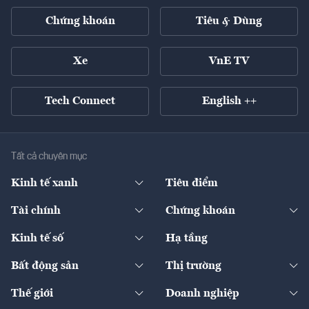
Chứng khoán
Tiêu & Dùng
Xe
VnE TV
Tech Connect
English ++
Tất cả chuyên mục
Kinh tế xanh
Tiêu điểm
Chuyển động xanh
Tài chính
Chứng khoán
Pháp lý
Ngân hàng
Doanh nghiệp niêm yết
Kinh tế số
Hạ tầng
Thương hiệu xanh
Thị trường vốn
Thị trường
Sản phẩm - Thị trường
Bất động sản
Thị trường
Diễn đàn
Thuế
Đầu tư
Tài sản số
Chính sách
Xuất nhập khẩu
Thế giới
Doanh nghiệp
Bảo hiểm
Quốc tế
Dịch vụ số
Thị trường
Khung pháp lý