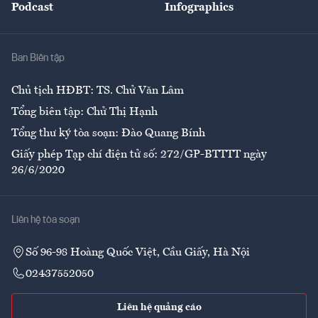
Podcast
Infographics
Giải trí
Y tế
Nhà
Ban Biên tập
Ẩm thực
Chủ tịch HĐBT: TS. Chử Văn Lâm
Tổng biên tập: Chử Thị Hạnh
Tổng thư ký tòa soạn: Đào Quang Bính
Giấy phép Tạp chí điện tử số: 272/GP-BTTTT ngày
26/6/2020
Liên hệ tòa soạn
Số 96-98 Hoàng Quốc Việt, Cầu Giấy, Hà Nội
02437552050
Liên hệ quảng cáo