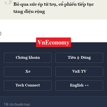
5
Bỏ qua sức ép từ trụ, cổ phiếu tiếp tục
tăng diện rộng
}
Chứng khoán
Tiêu & Dùng
Xe
VnE TV
Tech Connect
English ++
Tất cả chuyên mục