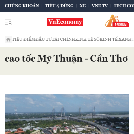
CHỨNG KHOÁN
TIÊU & DÙNG
XE
VNE TV
TECH CO
TIÊU ĐIỂM
ĐẦU TƯ
TÀI CHÍNH
KINH TẾ SỐ
KINH TẾ XANH
cao tốc Mỹ Thuận - Cần Thơ