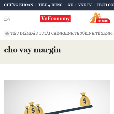
CHỨNG KHOÁN
TIÊU & DÙNG
XE
VNE TV
TECH CO
TIÊU ĐIỂM
ĐẦU TƯ
TÀI CHÍNH
KINH TẾ SỐ
KINH TẾ XANH
cho vay margin