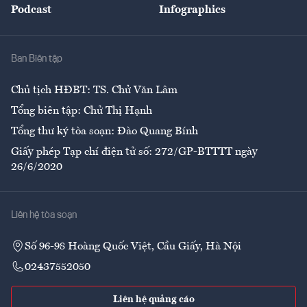
Podcast
Infographics
Giải trí
Y tế
Nhà
Ban Biên tập
Ẩm thực
Chủ tịch HĐBT: TS. Chử Văn Lâm
Tổng biên tập: Chử Thị Hạnh
Tổng thư ký tòa soạn: Đào Quang Bính
Giấy phép Tạp chí điện tử số: 272/GP-BTTTT ngày
26/6/2020
Liên hệ tòa soạn
Số 96-98 Hoàng Quốc Việt, Cầu Giấy, Hà Nội
02437552050
Liên hệ quảng cáo