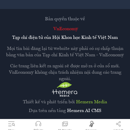
Bản quyền thuộc về
VnEconomy
Tạp chí điện tử của Hội Khoa học Kinh tế Việt Nam
Mọi tin bài đăng lại từ website này phải có sự chấp thuận
bằng văn bản của
Tạp chí Kinh tế Việt Nam - VnEconomy
Các trang liên kết ra ngoài sẽ được mở ra ở cửa sổ mới.
VnEconomy không chịu trách nhiệm nội dung các trang
ngoài.
Thiết kế và phát triển bởi
Hemera Media
Dựa trên nền tảng
Hemera AI CMS