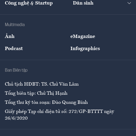
Công nghệ & Startup
Dân sinh
Tư vấn
Nông sản
Doanh nhân
Tư vấn Tiêu & Dùng
Infographics
Hạ tầng
Sức khỏe
Khung pháp lý
Doanh nghiệp
Địa phương
Thị trường
Bảo hiểm
Multimedia
Sự kiện
Nhân lực
Ảnh
eMagazine
Đẹp +
An sinh
Podcast
Infographics
Giải trí
Y tế
Nhà
Ban Biên tập
Ẩm thực
Chủ tịch HĐBT: TS. Chử Văn Lâm
Tổng biên tập: Chử Thị Hạnh
Tổng thư ký tòa soạn: Đào Quang Bính
Giấy phép Tạp chí điện tử số: 272/GP-BTTTT ngày
26/6/2020