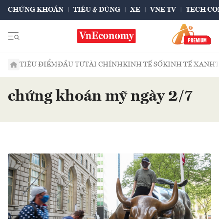
CHỨNG KHOÁN
TIÊU & DÙNG
XE
VNE TV
TECH CO
TIÊU ĐIỂM
ĐẦU TƯ
TÀI CHÍNH
KINH TẾ SỐ
KINH TẾ XANH
chứng khoán mỹ ngày 2/7