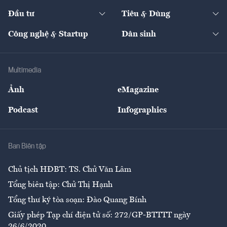
Dự án
Công nghiệp
Chuyển động 24h
Đối thoại
The Guide
Video
Đầu tư
Tiêu & Dùng
Quản trị số
Cafe BĐS
Thị trường
Kinh doanh
Kết nối
Tạp chí kinh tế Việt Nam
eMagazine
Nhà đầu tư
Du lịch
Công nghệ & Startup
Dân sinh
Tư vấn
Nông sản
Doanh nhân
Tư vấn Tiêu & Dùng
Infographics
Hạ tầng
Sức khỏe
Khung pháp lý
Doanh nghiệp
Địa phương
Thị trường
Bảo hiểm
Multimedia
Sự kiện
Nhân lực
Ảnh
eMagazine
Đẹp +
An sinh
Podcast
Infographics
Giải trí
Y tế
Nhà
Ban Biên tập
Ẩm thực
Chủ tịch HĐBT: TS. Chử Văn Lâm
Tổng biên tập: Chử Thị Hạnh
Tổng thư ký tòa soạn: Đào Quang Bính
Giấy phép Tạp chí điện tử số: 272/GP-BTTTT ngày
26/6/2020