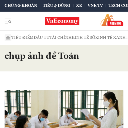
CHỨNG KHOÁN
TIÊU & DÙNG
XE
VNE TV
TECH CO
TIÊU ĐIỂM
ĐẦU TƯ
TÀI CHÍNH
KINH TẾ SỐ
KINH TẾ XANH
chụp ảnh đề Toán