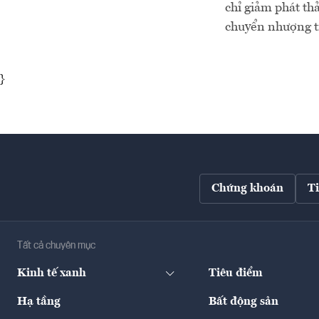
chỉ giảm phát thả
chuyển nhượng tr
}
Chứng khoán
T
Tất cả chuyên mục
Kinh tế xanh
Tiêu điểm
Hạ tầng
Bất động sản