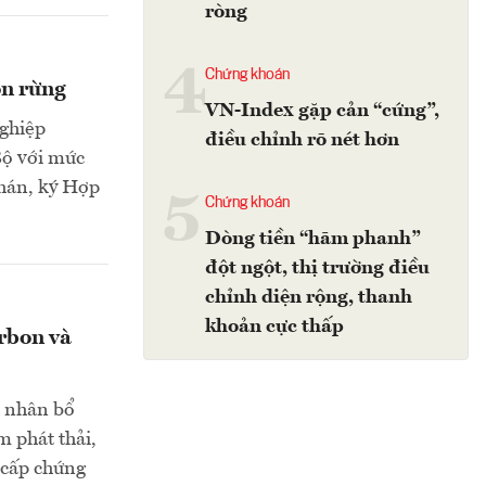
ròng
4
Chứng khoán
on rừng
VN-Index gặp cản “cứng”,
ghiệp
điều chỉnh rõ nét hơn
Bộ với mức
phán, ký Hợp
5
Chứng khoán
Dòng tiền “hãm phanh”
đột ngột, thị trường điều
chỉnh diện rộng, thanh
khoản cực thấp
arbon và
á nhân bổ
m phát thải,
 cấp chứng