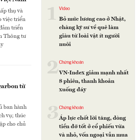
1
Video
ấp thụ và
Bỏ mức lương cao ở Nhật,
 việc triển
chàng kỹ sư về quê làm
 đảm triển
giàu từ loài vật ít người
n Thông tư
nuôi
ày
2
Chứng khoán
VN-Index giảm mạnh nhất
8 phiên, thanh khoản
carbon từ
xuống đáy
3
hủ ban hành
Chứng khoán
ch vụ; thúc
Áp lực chốt lời tăng, dòng
hập cho chủ
tiền đỡ tốt ở cổ phiếu vừa
và nhỏ, vốn ngoại vẫn mua