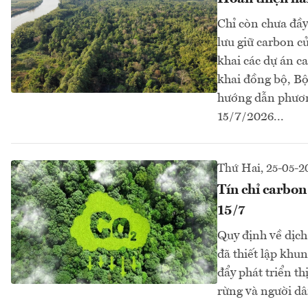
Chỉ còn chưa đầy
lưu giữ carbon củ
khai các dự án c
khai đồng bộ, B
hướng dẫn phươn
15/7/2026...
Thứ Hai, 25-05-2
Tín chỉ carbon
15/7
Quy định về dịch
đã thiết lập khun
đẩy phát triển t
rừng và người dâ