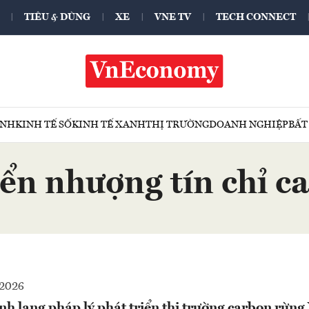
TIÊU & DÙNG
XE
VNE TV
TECH CONNECT
ÍNH
KINH TẾ SỐ
KINH TẾ XANH
THỊ TRƯỜNG
DOANH NGHIỆP
BẤT
ển nhượng tín chỉ c
2026
h lang pháp lý phát triển thị trường carbon rừng