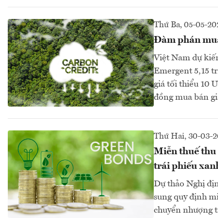
Thứ Ba, 05-05-20
Đàm phán mua 
Việt Nam dự kiế
Emergent 5,15 t
giá tối thiểu 10
đồng mua bán gi
Thứ Hai, 30-03-
Miễn thuế thu 
trái phiếu xan
Dự thảo Nghị địn
sung quy định mi
chuyển nhượng tí