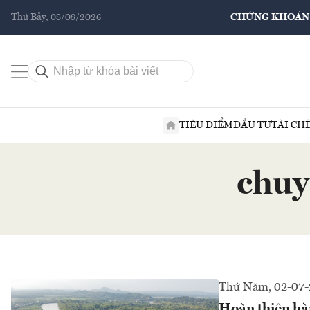
Thứ Bảy, 08/08/2026
CHỨNG KHOÁN
TIÊU ĐIỂM
ĐẦU TƯ
TÀI CH
chuy
Thứ Năm, 02-07-
Hoàn thiện hàn