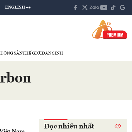
ENGLISH ++
 ĐỘNG SẢN
THẾ GIỚI
DÂN SINH
arbon
Đọc nhiều nhất
 Việt Nam