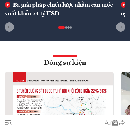
Ba giải pháp chiến lược nhằm cán mốc
xuất khẩu 74 tỷ USD
ngu
Dòng sự kiện