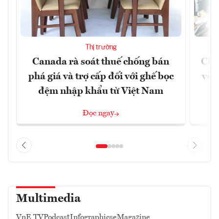
Thị trường
Canada rà soát thuế chống bán
Chủ
phá giá và trợ cấp đối với ghế bọc
vệ 
đệm nhập khẩu từ Việt Nam
Đọc ngay
Multimedia
VnE TV
Podcast
Infographics
eMagazine