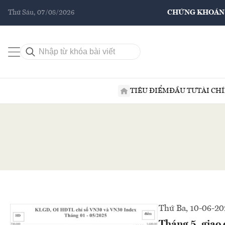
Thứ Sáu, 07/08/2026
CHỨNG KHOÁN
TIÊU ĐIỂM
ĐẦU TƯ
TÀI CH
Thứ Ba, 10-06-20
Tháng 5, giao 