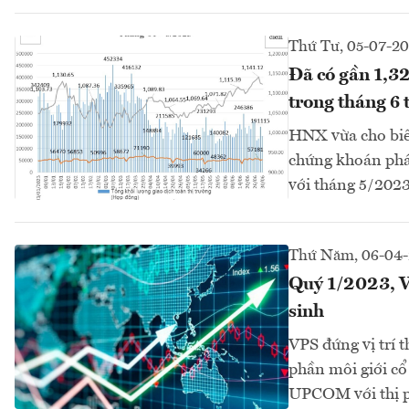
Thứ Tư, 05-07-2
Đã có gần 1,32
trong tháng 6
HNX vừa cho biết
chứng khoán phái
với tháng 5/2023
Thứ Năm, 06-04
Quý 1/2023, V
sinh
VPS đứng vị trí 
phần môi giới cổ
UPCOM với thị ph