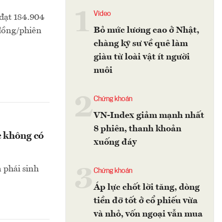
1
Video
 đạt 184.904
Bỏ mức lương cao ở Nhật,
đồng/phiên
chàng kỹ sư về quê làm
giàu từ loài vật ít người
nuôi
2
Chứng khoán
VN-Index giảm mạnh nhất
8 phiên, thanh khoản
c không có
xuống đáy
3
 phái sinh
Chứng khoán
Áp lực chốt lời tăng, dòng
tiền đỡ tốt ở cổ phiếu vừa
và nhỏ, vốn ngoại vẫn mua