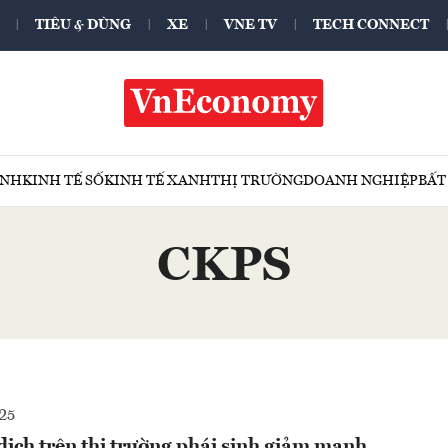
TIÊU & DÙNG
XE
VNE TV
TECH CONNECT
ÍNH
KINH TẾ SỐ
KINH TẾ XANH
THỊ TRƯỜNG
DOANH NGHIỆP
BẤT
CKPS
25
dịch trên thị trường phái sinh giảm mạnh