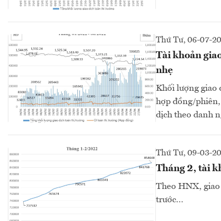
Thứ Tư, 06-07-2
Tài khoản giao
nhẹ
Khối lượng giao 
hợp đồng/phiên, g
dịch theo danh n
Thứ Tư, 09-03-2
Tháng 2, tài k
Theo HNX, giao d
trước...