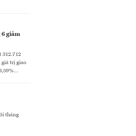
g 6 giảm
t 312.712
giá trị giao
3,89%...
ới tháng