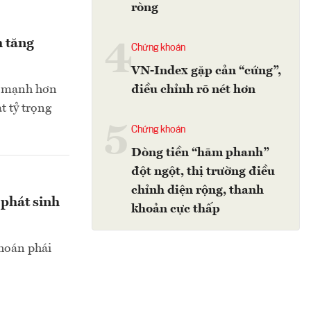
ròng
h tăng
4
Chứng khoán
VN-Index gặp cản “cứng”,
điều chỉnh rõ nét hơn
h mạnh hơn
t tỷ trọng
5
Chứng khoán
Dòng tiền “hãm phanh”
đột ngột, thị trường điều
chỉnh diện rộng, thanh
phát sinh
khoản cực thấp
hoán phái