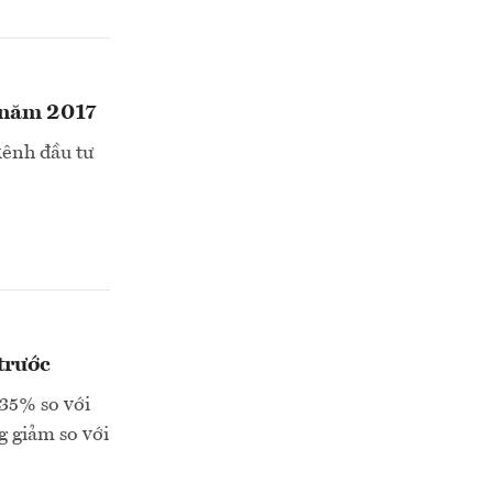
i năm 2017
kênh đầu tư
trước
,35% so với
g giảm so với