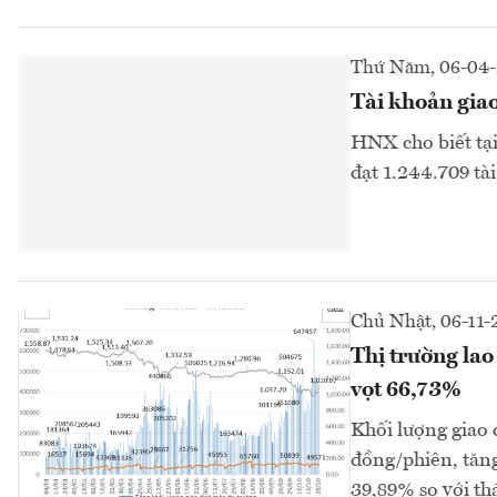
Thứ Năm, 06-04
Tài khoản giao
HNX cho biết tại
đạt 1.244.709 tài
Chủ Nhật, 06-11-
Thị trường lao
vọt 66,73%
Khối lượng giao 
đồng/phiên, tăng
39,89% so với thá