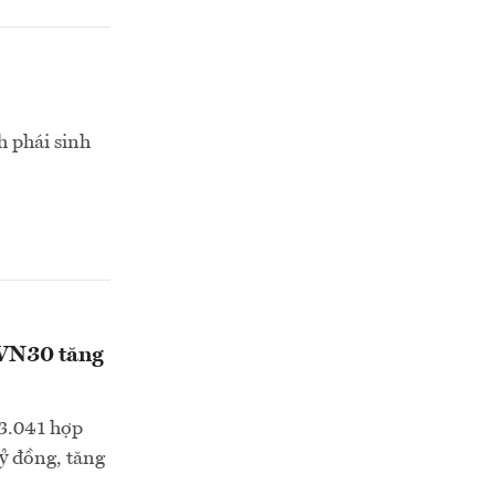
h phái sinh
ố VN30 tăng
23.041 hợp
ỷ đồng, tăng