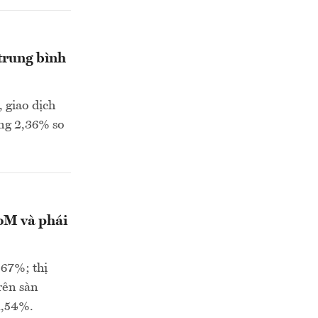
 trung bình
 giao dịch
ăng 2,36% so
oM và phái
,67%; thị
rên sàn
1,54%.