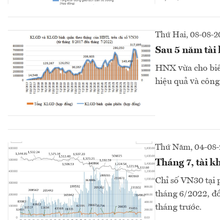
Thứ Hai, 08-08-2
Sau 5 năm tài 
HNX vừa cho biết
hiệu quả và công
Thứ Năm, 04-08-
Tháng 7, tài k
Chỉ số VN30 tại 
tháng 6/2022, đồ
tháng trước.