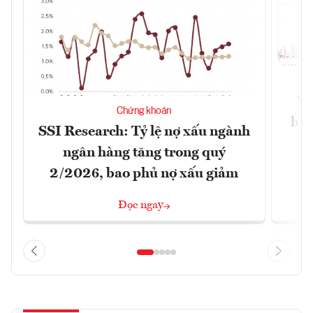
VN
Chứng khoán
lực
SSI Research: Tỷ lệ nợ xấu ngành
ngân hàng tăng trong quý
2/2026, bao phủ nợ xấu giảm
Đọc ngay