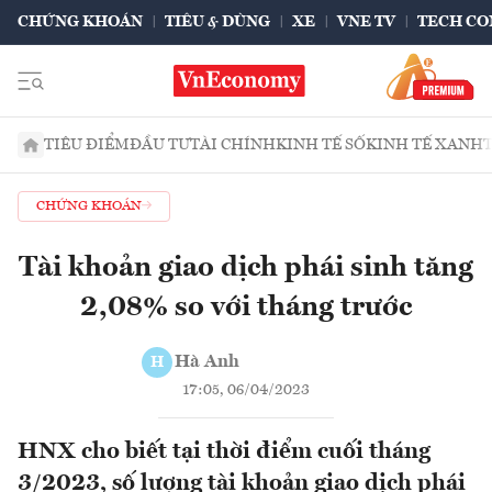
CHỨNG KHOÁN
TIÊU & DÙNG
XE
VNE TV
TECH CO
TIÊU ĐIỂM
ĐẦU TƯ
TÀI CHÍNH
KINH TẾ SỐ
KINH TẾ XANH
CHỨNG KHOÁN
Tài khoản giao dịch phái sinh tăng
2,08% so với tháng trước
Hà Anh
H
17:05, 06/04/2023
HNX cho biết tại thời điểm cuối tháng
3/2023, số lượng tài khoản giao dịch phái