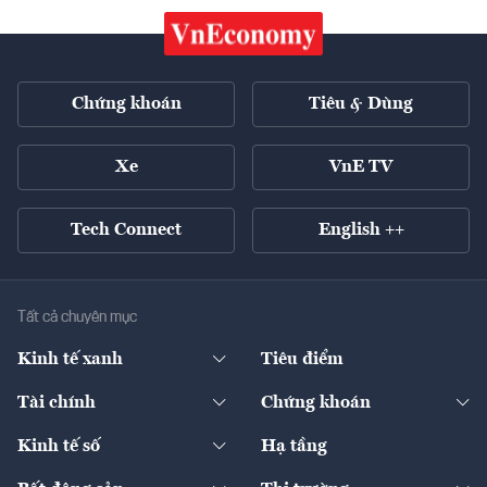
Chứng khoán
Tiêu & Dùng
Xe
VnE TV
Tech Connect
English ++
Tất cả chuyên mục
Kinh tế xanh
Tiêu điểm
Chuyển động xanh
Tài chính
Chứng khoán
Pháp lý
Ngân hàng
Doanh nghiệp niêm yết
Kinh tế số
Hạ tầng
Thương hiệu xanh
Thị trường vốn
Thị trường
Sản phẩm - Thị trường