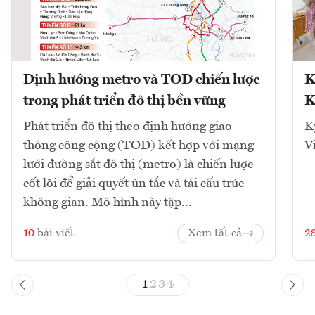
Định hướng metro và TOD chiến lược
K
trong phát triển đô thị bền vững
K
Phát triển đô thị theo định hướng giao
K
thông công cộng (TOD) kết hợp với mạng
V
lưới đường sắt đô thị (metro) là chiến lược
cốt lõi để giải quyết ùn tắc và tái cấu trúc
không gian. Mô hình này tập...
10
bài viết
Xem tất cả
2
1
2
3
4