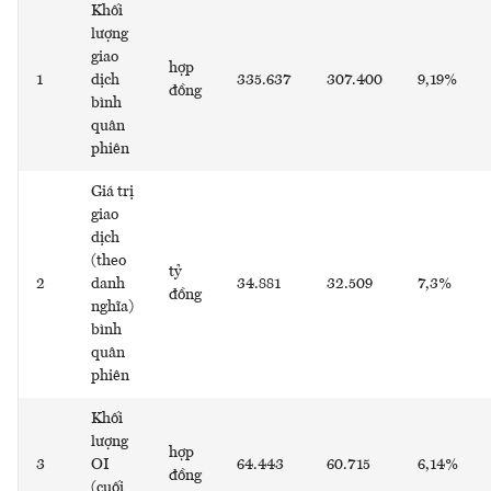
Khối
lượng
giao
hợp
1
dịch
335.637
307.400
9,19%
đồng
bình
quân
phiên
Giá trị
giao
dịch
(theo
tỷ
2
danh
34.881
32.509
7,3%
đồng
nghĩa)
bình
quân
phiên
Khối
lượng
hợp
3
OI
64.443
60.715
6,14%
đồng
(cuối