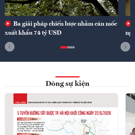
Ba giải pháp chiến lược nhằm cán mốc
xuất khẩu 74 tỷ USD
ngu
Dòng sự kiện