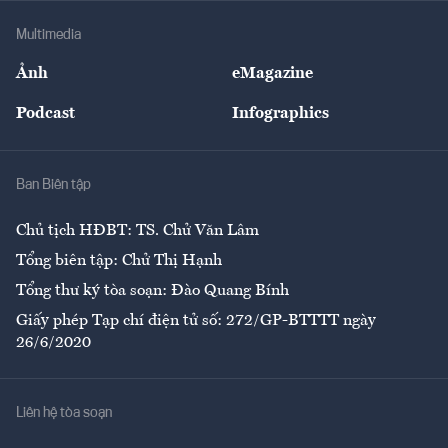
Doanh nghiệp
Địa phương
Thị trường
Bảo hiểm
Multimedia
Sự kiện
Nhân lực
Ảnh
eMagazine
Đẹp +
An sinh
Podcast
Infographics
Giải trí
Y tế
Nhà
Ban Biên tập
Ẩm thực
Chủ tịch HĐBT: TS. Chử Văn Lâm
Tổng biên tập: Chử Thị Hạnh
Tổng thư ký tòa soạn: Đào Quang Bính
Giấy phép Tạp chí điện tử số: 272/GP-BTTTT ngày
26/6/2020
Liên hệ tòa soạn