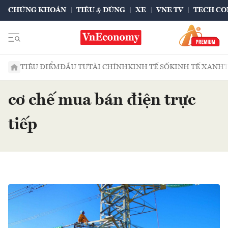
CHỨNG KHOÁN
TIÊU & DÙNG
XE
VNE TV
TECH CO
TIÊU ĐIỂM
ĐẦU TƯ
TÀI CHÍNH
KINH TẾ SỐ
KINH TẾ XANH
cơ chế mua bán điện trực
tiếp