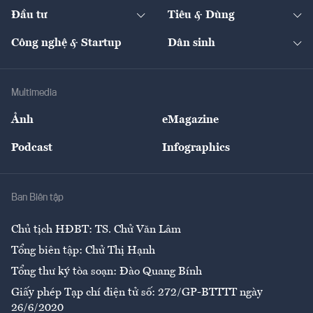
Chuyển động 24h
Đối thoại
The Guide
Video
Đầu tư
Tiêu & Dùng
Quản trị số
Cafe BĐS
Thị trường
Kinh doanh
Kết nối
Tạp chí kinh tế Việt Nam
eMagazine
Nhà đầu tư
Du lịch
Công nghệ & Startup
Dân sinh
Tư vấn
Nông sản
Doanh nhân
Tư vấn Tiêu & Dùng
Infographics
Hạ tầng
Sức khỏe
Khung pháp lý
Doanh nghiệp
Địa phương
Thị trường
Bảo hiểm
Multimedia
Sự kiện
Nhân lực
Ảnh
eMagazine
Đẹp +
An sinh
Podcast
Infographics
Giải trí
Y tế
Nhà
Ban Biên tập
Ẩm thực
Chủ tịch HĐBT: TS. Chử Văn Lâm
Tổng biên tập: Chử Thị Hạnh
Tổng thư ký tòa soạn: Đào Quang Bính
Giấy phép Tạp chí điện tử số: 272/GP-BTTTT ngày
26/6/2020