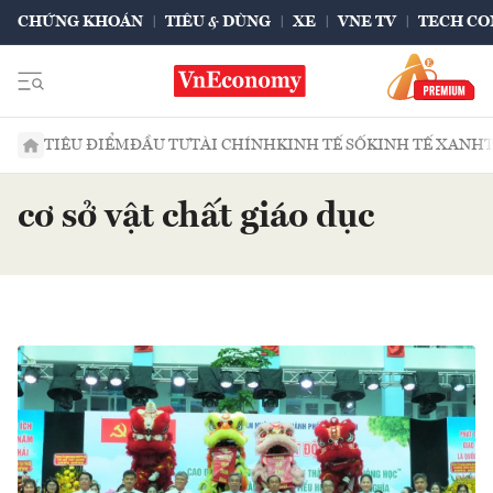
CHỨNG KHOÁN
TIÊU & DÙNG
XE
VNE TV
TECH CO
TIÊU ĐIỂM
ĐẦU TƯ
TÀI CHÍNH
KINH TẾ SỐ
KINH TẾ XANH
cơ sở vật chất giáo dục