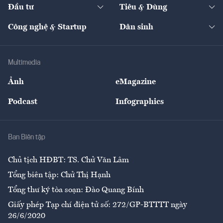
The Guide
Video
Đầu tư
Tiêu & Dùng
Quản trị số
Cafe BĐS
Thị trường
Kinh doanh
Kết nối
Tạp chí kinh tế Việt Nam
eMagazine
Nhà đầu tư
Du lịch
Công nghệ & Startup
Dân sinh
Tư vấn
Nông sản
Doanh nhân
Tư vấn Tiêu & Dùng
Infographics
Hạ tầng
Sức khỏe
Khung pháp lý
Doanh nghiệp
Địa phương
Thị trường
Bảo hiểm
Multimedia
Sự kiện
Nhân lực
Ảnh
eMagazine
Đẹp +
An sinh
Podcast
Infographics
Giải trí
Y tế
Nhà
Ban Biên tập
Ẩm thực
Chủ tịch HĐBT: TS. Chử Văn Lâm
Tổng biên tập: Chử Thị Hạnh
Tổng thư ký tòa soạn: Đào Quang Bính
Giấy phép Tạp chí điện tử số: 272/GP-BTTTT ngày
26/6/2020