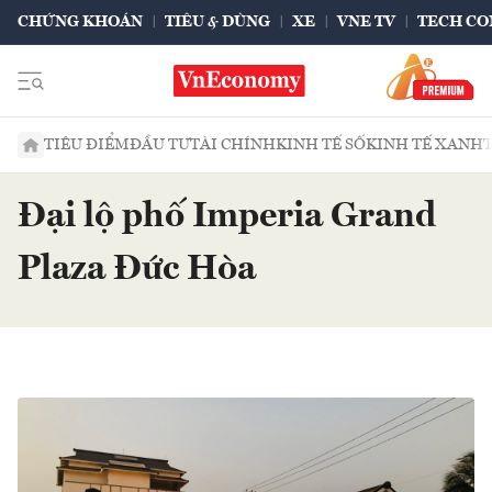
CHỨNG KHOÁN
TIÊU & DÙNG
XE
VNE TV
TECH CO
TIÊU ĐIỂM
ĐẦU TƯ
TÀI CHÍNH
KINH TẾ SỐ
KINH TẾ XANH
Đại lộ phố Imperia Grand
Plaza Đức Hòa