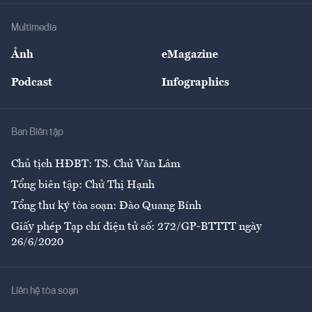
Doanh nghiệp
Địa phương
Thị trường
Bảo hiểm
Multimedia
Sự kiện
Nhân lực
Ảnh
eMagazine
Đẹp +
An sinh
Podcast
Infographics
Giải trí
Y tế
Nhà
Ban Biên tập
Ẩm thực
Chủ tịch HĐBT: TS. Chử Văn Lâm
Tổng biên tập: Chử Thị Hạnh
Tổng thư ký tòa soạn: Đào Quang Bính
Giấy phép Tạp chí điện tử số: 272/GP-BTTTT ngày
26/6/2020
Liên hệ tòa soạn