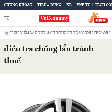
CHỨNG KHOÁN
TIÊU & DÙNG
XE
VNE TV
TECH CO
TIÊU ĐIỂM
ĐẦU TƯ
TÀI CHÍNH
KINH TẾ SỐ
KINH TẾ XANH
điều tra chống lẩn tránh
thuế