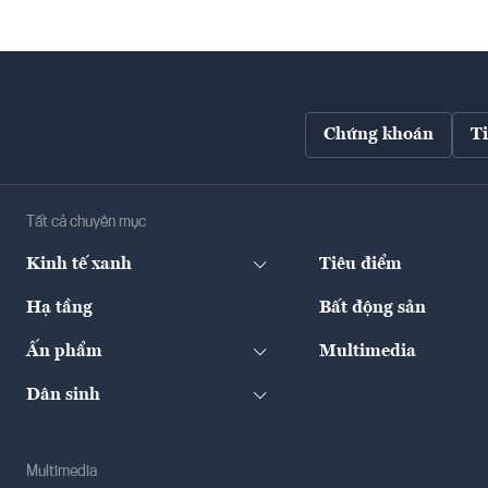
Chứng khoán
T
Tất cả chuyên mục
Kinh tế xanh
Tiêu điểm
Hạ tầng
Bất động sản
Ấn phẩm
Multimedia
Dân sinh
Multimedia