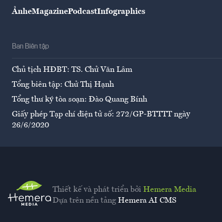
Ảnh
eMagazine
Podcast
Infographics
Ban Biên tập
Chủ tịch HĐBT: TS. Chử Văn Lâm
Tổng biên tập: Chử Thị Hạnh
Tổng thư ký tòa soạn: Đào Quang Bính
Giấy phép Tạp chí điện tử số: 272/GP-BTTTT ngày
26/6/2020
Thiết kế và phát triển bởi
Hemera Media
Dựa trên nền tảng
Hemera AI CMS