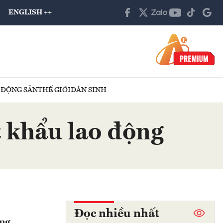
ENGLISH ++
 ĐỘNG SẢN
THẾ GIỚI
DÂN SINH
t khẩu lao động
Đọc nhiều nhất
ộng