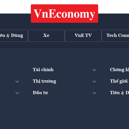
iêu & Dùng
Xe
VnE TV
Tech Conn
Tài chính
Chứng k
Thị trường
Thế giới
Đầu tư
Tiêu & 