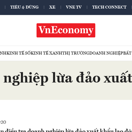
TIÊU & DÙNG
XE
VNE TV
TECH CONNECT
ÍNH
KINH TẾ SỐ
KINH TẾ XANH
THỊ TRƯỜNG
DOANH NGHIỆP
BẤT
 nghiệp lừa đảo xuấ
020
n điều tra doanh nghiệp lừa đảo xuất khẩu lao đ