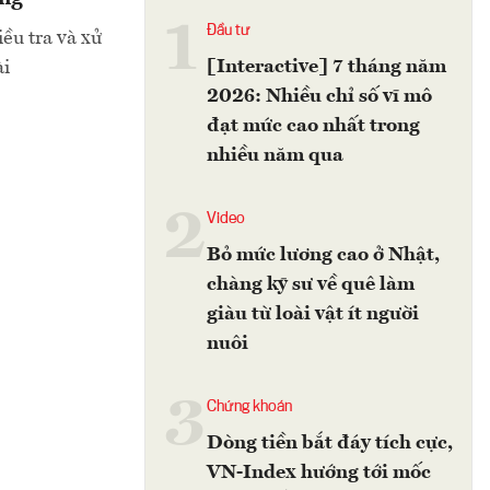
1
Đầu tư
ều tra và xử
[Interactive] 7 tháng năm
ài
2026: Nhiều chỉ số vĩ mô
đạt mức cao nhất trong
nhiều năm qua
2
Video
Bỏ mức lương cao ở Nhật,
chàng kỹ sư về quê làm
giàu từ loài vật ít người
nuôi
3
Chứng khoán
Dòng tiền bắt đáy tích cực,
VN-Index hướng tới mốc