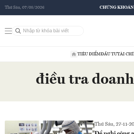
Thứ Sáu, 07/08/2026
CHỨNG KHOÁN
TIÊU ĐIỂM
ĐẦU TƯ
TÀI CH
điều tra doanh
Thứ Sáu, 27-11-2
Đề nghị công a