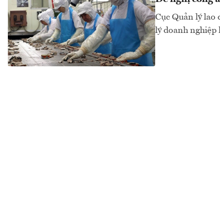
Cục Quản lý lao 
lý doanh nghiệp 