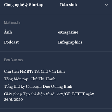
Tạp chí kinh tế Việt Nam
eMagazine
Nhà đầu tư
Du lịch
Công nghệ & Startup
Dân sinh
Tư vấn
Nông sản
Doanh nhân
Tư vấn Tiêu & Dùng
Infographics
Hạ tầng
Sức khỏe
Khung pháp lý
Doanh nghiệp
Địa phương
Thị trường
Bảo hiểm
Multimedia
Sự kiện
Nhân lực
Ảnh
eMagazine
Đẹp +
An sinh
Podcast
Infographics
Giải trí
Y tế
Nhà
Ban Biên tập
Ẩm thực
Chủ tịch HĐBT: TS. Chử Văn Lâm
Tổng biên tập: Chử Thị Hạnh
Tổng thư ký tòa soạn: Đào Quang Bính
Giấy phép Tạp chí điện tử số: 272/GP-BTTTT ngày
26/6/2020