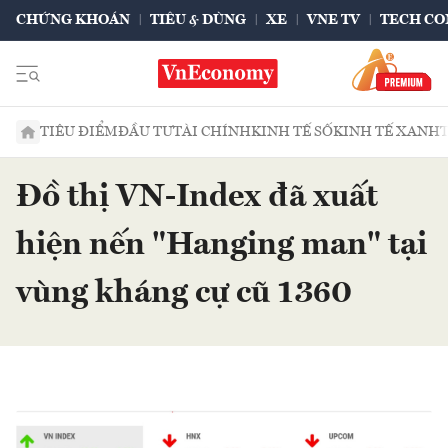
CHỨNG KHOÁN
TIÊU & DÙNG
XE
VNE TV
TECH CO
TIÊU ĐIỂM
ĐẦU TƯ
TÀI CHÍNH
KINH TẾ SỐ
KINH TẾ XANH
Đồ thị VN-Index đã xuất
hiện nến "Hanging man" tại
vùng kháng cự cũ 1360