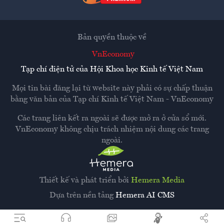
Bản quyền thuộc về
VnEconomy
Tạp chí điện tử của Hội Khoa học Kinh tế Việt Nam
Mọi tin bài đăng lại từ website này phải có sự chấp thuận
bằng văn bản của
Tạp chí Kinh tế Việt Nam - VnEconomy
Các trang liên kết ra ngoài sẽ được mở ra ở cửa sổ mới.
VnEconomy không chịu trách nhiệm nội dung các trang
ngoài.
Thiết kế và phát triển bởi
Hemera Media
Dựa trên nền tảng
Hemera AI CMS