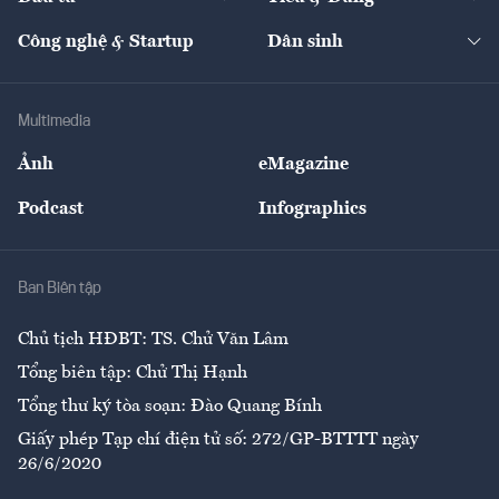
Quản trị số
Cafe BĐS
Thị trường
Kinh doanh
Kết nối
Tạp chí kinh tế Việt Nam
eMagazine
Nhà đầu tư
Du lịch
Công nghệ & Startup
Dân sinh
Tư vấn
Nông sản
Doanh nhân
Tư vấn Tiêu & Dùng
Infographics
Hạ tầng
Sức khỏe
Khung pháp lý
Doanh nghiệp
Địa phương
Thị trường
Bảo hiểm
Multimedia
Sự kiện
Nhân lực
Ảnh
eMagazine
Đẹp +
An sinh
Podcast
Infographics
Giải trí
Y tế
Nhà
Ban Biên tập
Ẩm thực
Chủ tịch HĐBT: TS. Chử Văn Lâm
Tổng biên tập: Chử Thị Hạnh
Tổng thư ký tòa soạn: Đào Quang Bính
Giấy phép Tạp chí điện tử số: 272/GP-BTTTT ngày
26/6/2020