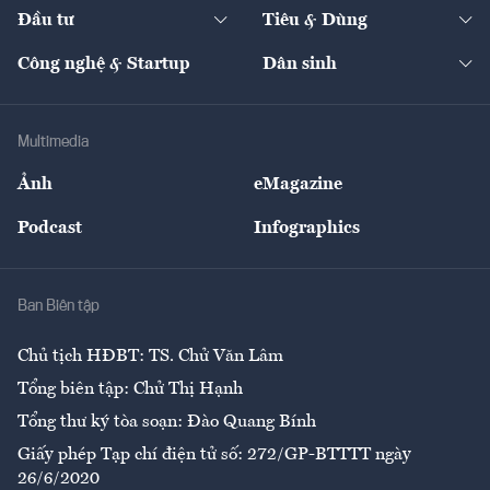
Chuyển động 24h
Đối thoại
The Guide
Video
Đầu tư
Tiêu & Dùng
Quản trị số
Cafe BĐS
Thị trường
Kinh doanh
Kết nối
Tạp chí kinh tế Việt Nam
eMagazine
Nhà đầu tư
Du lịch
Công nghệ & Startup
Dân sinh
Tư vấn
Nông sản
Doanh nhân
Tư vấn Tiêu & Dùng
Infographics
Hạ tầng
Sức khỏe
Khung pháp lý
Doanh nghiệp
Địa phương
Thị trường
Bảo hiểm
Multimedia
Sự kiện
Nhân lực
Ảnh
eMagazine
Đẹp +
An sinh
Podcast
Infographics
Giải trí
Y tế
Nhà
Ban Biên tập
Ẩm thực
Chủ tịch HĐBT: TS. Chử Văn Lâm
Tổng biên tập: Chử Thị Hạnh
Tổng thư ký tòa soạn: Đào Quang Bính
Giấy phép Tạp chí điện tử số: 272/GP-BTTTT ngày
26/6/2020