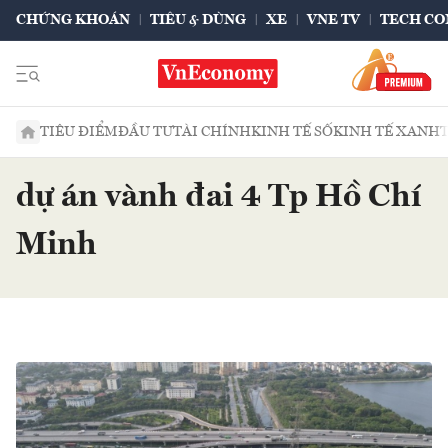
CHỨNG KHOÁN
TIÊU & DÙNG
XE
VNE TV
TECH CO
TIÊU ĐIỂM
ĐẦU TƯ
TÀI CHÍNH
KINH TẾ SỐ
KINH TẾ XANH
dự án vành đai 4 Tp Hồ Chí
Minh