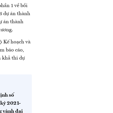
hần 1 về bồi
6 dự án thành
ự án thành
hương.
ộ Kế hoạch và
ớm báo cáo,
 khả thi dự
ịnh số
 kỳ 2021-
g vành đai