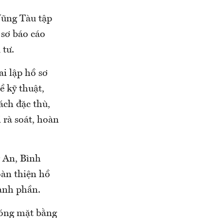
Vũng Tàu tập
 sơ báo cáo
 tư.
i lập hồ sơ
ề kỹ thuật,
ách đặc thù,
 rà soát, hoàn
 An, Bình
oàn thiện hồ
hành phần.
phóng mặt bằng