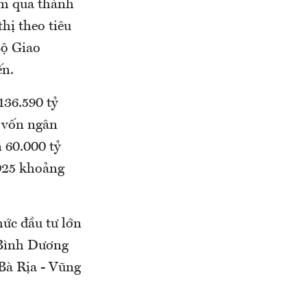
km qua thành
hị theo tiêu
Bộ Giao
ến.
36.590 tỷ
 vốn ngân
 60.000 tỷ
025 khoảng
mức đầu tư lớn
 Bình Dương
Bà Rịa - Vũng