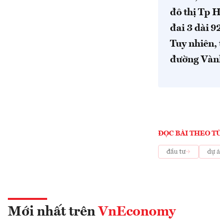
đô thị Tp 
đai 3 dài 
Tuy nhiên, 
đường Vành
ĐỌC BÀI THEO T
đầu tư
dự 
Mới nhất trên
VnEconomy