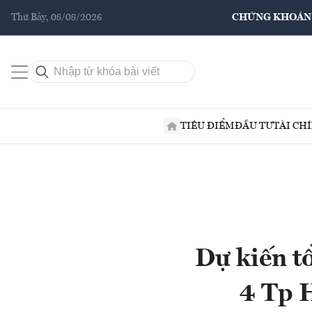
Thứ Bảy, 08/08/2026
CHỨNG KHOÁN
TIÊU ĐIỂM
ĐẦU TƯ
TÀI CH
Dự kiến t
4 Tp 