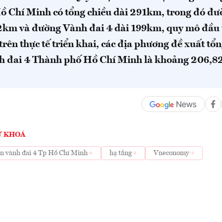
Hồ Chí Minh có tổng chiều dài 291km, trong đó đ
92km và đường Vành đai 4 dài 199km, quy mô đầu t
trên thực tế triển khai, các địa phương đề xuất tổn
 đai 4 Thành phố Hồ Chí Minh là khoảng 206,8
Ừ KHOÁ
án vành đai 4 Tp Hồ Chí Minh
hạ tầng
Vneconomy