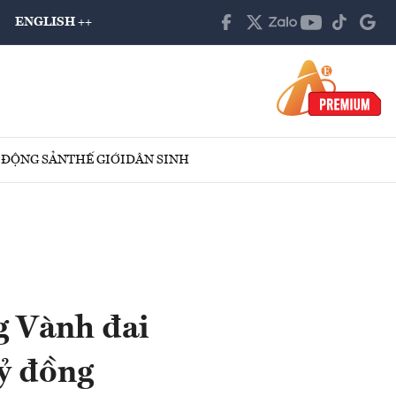
ENGLISH ++
 ĐỘNG SẢN
THẾ GIỚI
DÂN SINH
g Vành đai
ỷ đồng