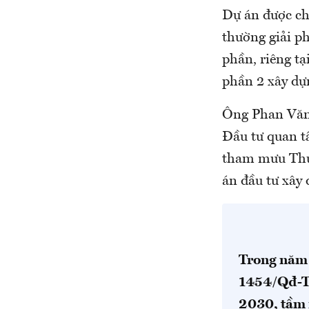
Dự án được ch
thường giải p
phần, riêng t
phần 2 xây dự
Ông Phan Văn
Đầu tư quan t
tham mưu Thủ 
án đầu tư xây
Trong năm 
1454/Qđ-TT
2030, tầm 