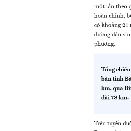
một lần theo q
hoàn chỉnh, bố
có khoảng 21 
đường dân sin
phương.
Tổng chiều
bàn tỉnh B
km, qua Bì
dài 78 km
Trên tuyến đư