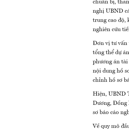
chuẩn bị, tha
nghị UBND các
trung cao độ,
nghiên cứu tiề
Đơn vị tư vấn 
tổng thể dự án
phương án tài
nội dung hồ sơ
chỉnh hồ sơ bá
Hiện, UBND T
Dương, Đồng N
sơ báo cáo ngh
Về quy mô đầu 