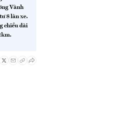
ường Vành
ư 8 làn xe.
g chiều dài
2km.