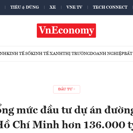
TIÊU & DÙNG
XE
VNE TV
TECH CONNECT
ÍNH
KINH TẾ SỐ
KINH TẾ XANH
THỊ TRƯỜNG
DOANH NGHIỆP
BẤT
ĐẦU TƯ
ổng mức đầu tư dự án đườn
Hồ Chí Minh hơn 136.000 t