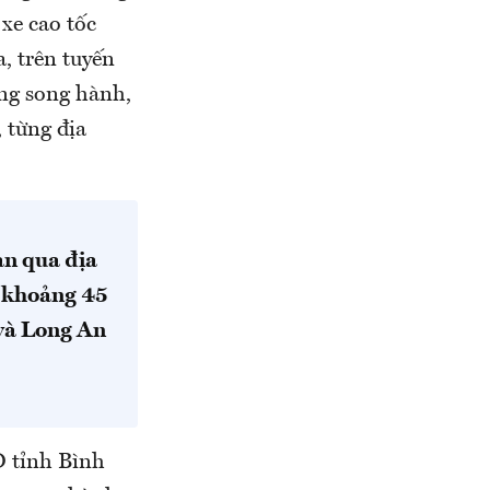
xe cao tốc
a, trên tuyến
ờng song hành,
 từng địa
ạn qua địa
i khoảng 45
và Long An
D tỉnh Bình