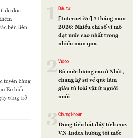
1
Đầu tư
ời đe dọa
[Interactive] 7 tháng năm
 thêm
2026: Nhiều chỉ số vĩ mô
các bên liên
đạt mức cao nhất trong
nhiều năm qua
2
Video
Bỏ mức lương cao ở Nhật,
chàng kỹ sư về quê làm
c tuyến hàng
giàu từ loài vật ít người
như Eo biển
nuôi
ày càng trở
3
Chứng khoán
Dòng tiền bắt đáy tích cực,
VN-Index hướng tới mốc