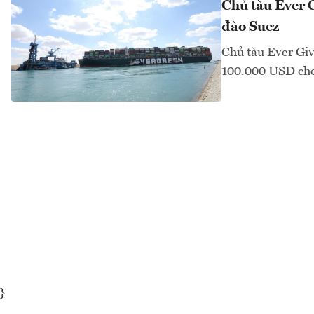
Chủ tàu Ever G
đào Suez
Chủ tàu Ever Giv
100.000 USD cho 
}