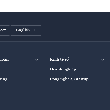
ect
English ++
hoán
Kinh tế số
Doanh nghiệp
Dùng
Công nghệ & Startup