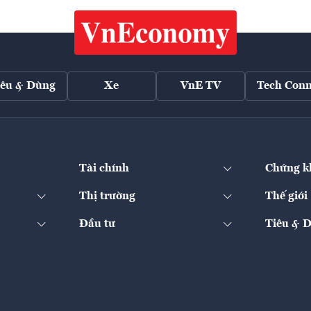
iêu & Dùng
Xe
VnE TV
Tech Conn
Tài chính
Chứng k
Thị trường
Thế giới
Đầu tư
Tiêu & 