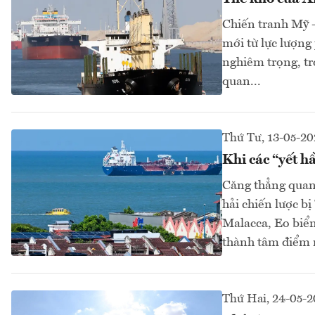
Chiến tranh Mỹ -
mới từ lực lượng
nghiêm trọng, tro
quan...
Thứ Tư, 13-05-20
Khi các “yết h
Căng thẳng quan
hải chiến lược b
Malacca, Eo biể
thành tâm điểm m
Thứ Hai, 24-05-2