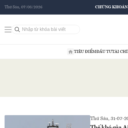
Thứ Sáu, 07/08/2026
CHỨNG KHOÁN
TIÊU ĐIỂM
ĐẦU TƯ
TÀI CH
Thứ Sáu, 31-07-2
Thế khó của Ai