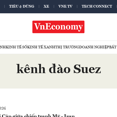
TIÊU & DÙNG
XE
VNE TV
TECH CONNECT
ÍNH
KINH TẾ SỐ
KINH TẾ XANH
THỊ TRƯỜNG
DOANH NGHIỆP
BẤT
kênh đào Suez
026
 Cập giữa chiến tranh Mỹ - Iran