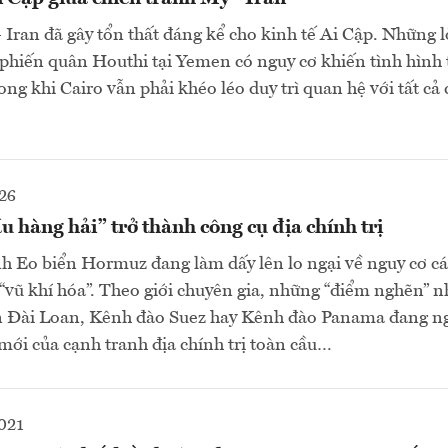
 Iran đã gây tổn thất đáng kể cho kinh tế Ai Cập. Những l
 phiến quân Houthi tại Yemen có nguy cơ khiến tình hình
ng khi Cairo vẫn phải khéo léo duy trì quan hệ với tất cả 
26
ầu hàng hải” trở thành công cụ địa chính trị
h Eo biển Hormuz đang làm dấy lên lo ngại về nguy cơ cá
ị “vũ khí hóa”. Theo giới chuyên gia, những “điểm nghẽn” 
n Đài Loan, Kênh đào Suez hay Kênh đào Panama đang ng
ới của cạnh tranh địa chính trị toàn cầu…
021