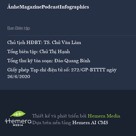
Ảnh
eMagazine
Podcast
Infographics
Ban Biên tập
Chủ tịch HĐBT: TS. Chử Văn Lâm
Tổng biên tập: Chử Thị Hạnh
Tổng thư ký tòa soạn: Đào Quang Bính
Giấy phép Tạp chí điện tử số: 272/GP-BTTTT ngày
26/6/2020
Thiết kế và phát triển bởi
Hemera Media
Dựa trên nền tảng
Hemera AI CMS