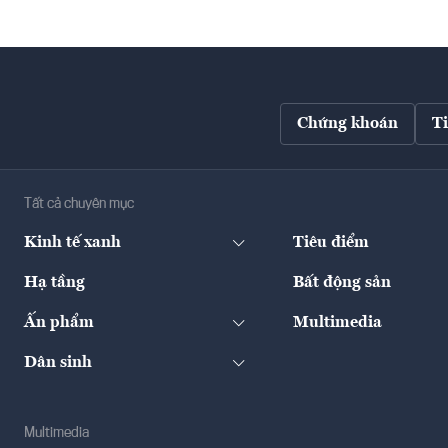
Chứng khoán
T
Tất cả chuyên mục
Kinh tế xanh
Tiêu điểm
Hạ tầng
Bất động sản
Ấn phẩm
Multimedia
Dân sinh
Multimedia