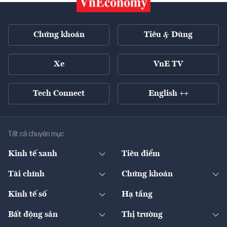
Chứng khoán
Tiêu & Dùng
Xe
VnE TV
Tech Connect
English ++
Tất cả chuyên mục
Kinh tế xanh
Tiêu điểm
Chuyển động xanh
Tài chính
Chứng khoán
Pháp lý
Ngân hàng
Doanh nghiệp niêm yết
Kinh tế số
Hạ tầng
Thương hiệu xanh
Thị trường vốn
Thị trường
Sản phẩm - Thị trường
Bất động sản
Thị trường
Diễn đàn
Thuế
Đầu tư
Tài sản số