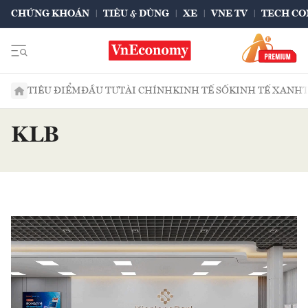
CHỨNG KHOÁN
TIÊU & DÙNG
XE
VNE TV
TECH CO
TIÊU ĐIỂM
ĐẦU TƯ
TÀI CHÍNH
KINH TẾ SỐ
KINH TẾ XANH
KLB