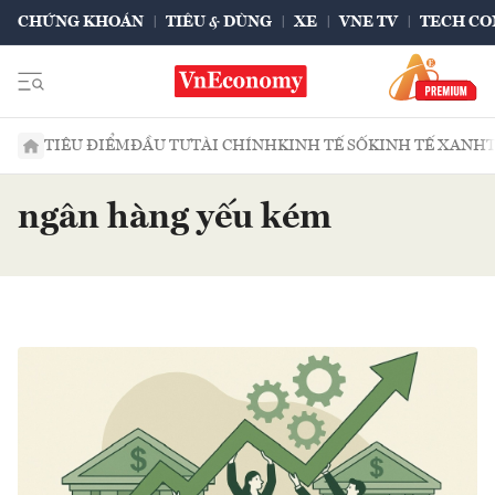
CHỨNG KHOÁN
TIÊU & DÙNG
XE
VNE TV
TECH CO
TIÊU ĐIỂM
ĐẦU TƯ
TÀI CHÍNH
KINH TẾ SỐ
KINH TẾ XANH
ngân hàng yếu kém