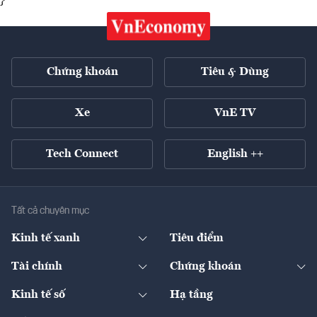
}
Chứng khoán
Tiêu & Dùng
Xe
VnE TV
Tech Connect
English ++
Tất cả chuyên mục
Kinh tế xanh
Tiêu điểm
Chuyển động xanh
Tài chính
Chứng khoán
Pháp lý
Ngân hàng
Doanh nghiệp niêm yết
Kinh tế số
Hạ tầng
Thương hiệu xanh
Thị trường vốn
Thị trường
Sản phẩm - Thị trường