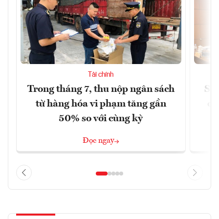
Tài chính
Trong tháng 7, thu nộp ngân sách
Sửa
từ hàng hóa vi phạm tăng gần
ca
50% so với cùng kỳ
Đọc ngay