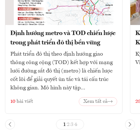
Định hướng metro và TOD chiến lược
K
trong phát triển đô thị bền vững
K
Phát triển đô thị theo định hướng giao
K
thông công cộng (TOD) kết hợp với mạng
V
lưới đường sắt đô thị (metro) là chiến lược
cốt lõi để giải quyết ùn tắc và tái cấu trúc
không gian. Mô hình này tập...
10
bài viết
Xem tất cả
2
1
2
3
4