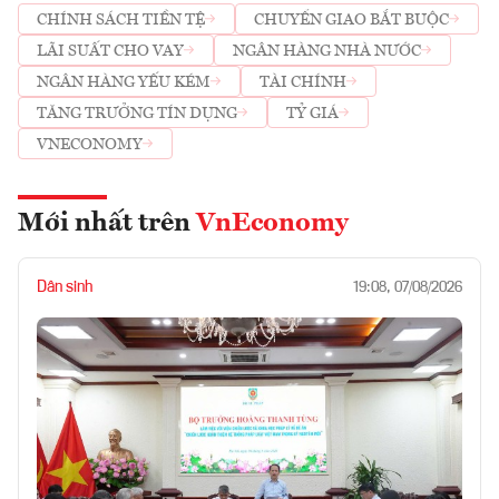
CHÍNH SÁCH TIỀN TỆ
CHUYỂN GIAO BẮT BUỘC
LÃI SUẤT CHO VAY
NGÂN HÀNG NHÀ NƯỚC
NGÂN HÀNG YẾU KÉM
TÀI CHÍNH
TĂNG TRƯỞNG TÍN DỤNG
TỶ GIÁ
VNECONOMY
Mới nhất trên
VnEconomy
Dân sinh
19:08, 07/08/2026