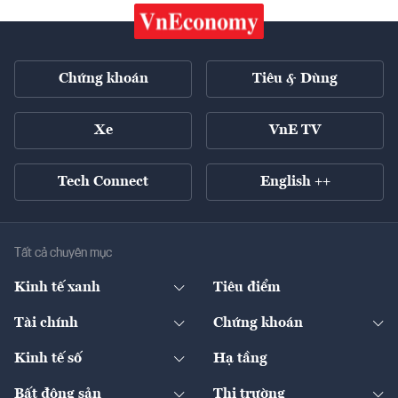
Chứng khoán
Tiêu & Dùng
Xe
VnE TV
Tech Connect
English ++
Tất cả chuyên mục
Kinh tế xanh
Tiêu điểm
Chuyển động xanh
Tài chính
Chứng khoán
Pháp lý
Ngân hàng
Doanh nghiệp niêm yết
Kinh tế số
Hạ tầng
Thương hiệu xanh
Thị trường vốn
Thị trường
Sản phẩm - Thị trường
Bất động sản
Thị trường