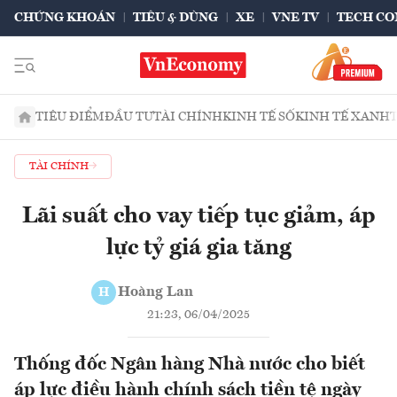
CHỨNG KHOÁN
TIÊU & DÙNG
XE
VNE TV
TECH CO
TIÊU ĐIỂM
ĐẦU TƯ
TÀI CHÍNH
KINH TẾ SỐ
KINH TẾ XANH
TÀI CHÍNH
Lãi suất cho vay tiếp tục giảm, áp
lực tỷ giá gia tăng
Hoàng Lan
H
21:23, 06/04/2025
Thống đốc Ngân hàng Nhà nước cho biết
áp lực điều hành chính sách tiền tệ ngày