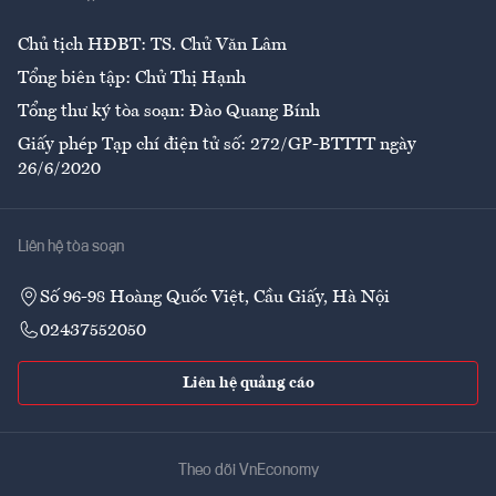
Ẩm thực
Chủ tịch HĐBT: TS. Chử Văn Lâm
Tổng biên tập: Chử Thị Hạnh
Tổng thư ký tòa soạn: Đào Quang Bính
Giấy phép Tạp chí điện tử số: 272/GP-BTTTT ngày
26/6/2020
Liên hệ tòa soạn
Số 96-98 Hoàng Quốc Việt, Cầu Giấy, Hà Nội
02437552050
Liên hệ quảng cáo
Theo dõi VnEconomy