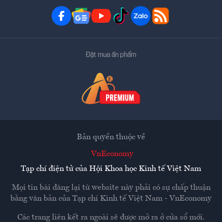
Đặt mua ấn phẩm
Bản quyền thuộc về
VnEconomy
Tạp chí điện tử của Hội Khoa học Kinh tế Việt Nam
Mọi tin bài đăng lại từ website này phải có sự chấp thuận
bằng văn bản của
Tạp chí Kinh tế Việt Nam - VnEconomy
Các trang liên kết ra ngoài sẽ được mở ra ở cửa sổ mới.