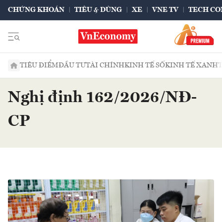
CHỨNG KHOÁN
TIÊU & DÙNG
XE
VNE TV
TECH CO
TIÊU ĐIỂM
ĐẦU TƯ
TÀI CHÍNH
KINH TẾ SỐ
KINH TẾ XANH
Nghị định 162/2026/NĐ-
CP