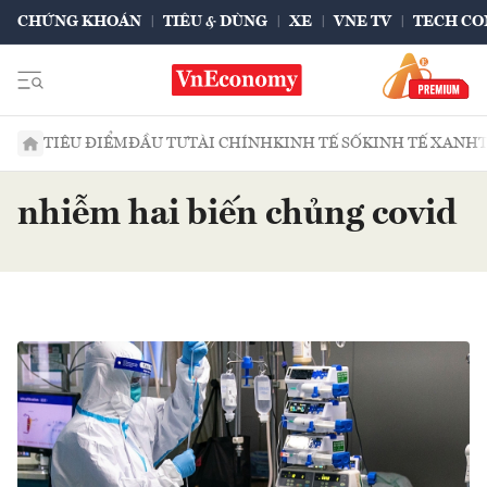
CHỨNG KHOÁN
TIÊU & DÙNG
XE
VNE TV
TECH CO
TIÊU ĐIỂM
ĐẦU TƯ
TÀI CHÍNH
KINH TẾ SỐ
KINH TẾ XANH
nhiễm hai biến chủng covid