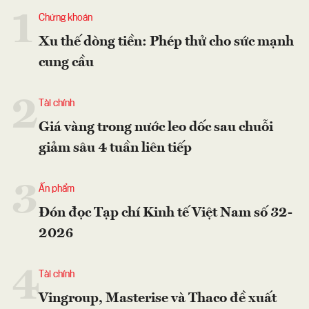
1
Chứng khoán
Xu thế dòng tiền: Phép thử cho sức mạnh
cung cầu
2
Tài chính
Giá vàng trong nước leo dốc sau chuỗi
giảm sâu 4 tuần liên tiếp
3
Ấn phẩm
Đón đọc Tạp chí Kinh tế Việt Nam số 32-
2026
4
Tài chính
Vingroup, Masterise và Thaco đề xuất