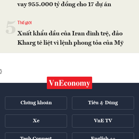
vay 955.000 tỷ đồng cho 17 dự án
5
Thế giới
Xuất khẩu dầu của Iran đình trệ, đảo
Kharg tê liệt vì lệnh phong tỏa của Mỹ
}
Chứng khoán
Tiêu & Dùng
Xe
VnE TV
Tech Connect
English ++