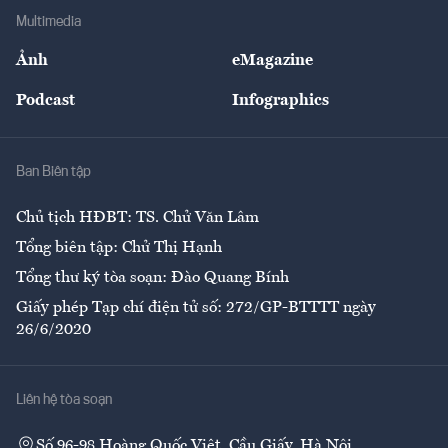
Địa phương
Thị trường
Bảo hiểm
Multimedia
Sự kiện
Nhân lực
Ảnh
eMagazine
Đẹp +
An sinh
Podcast
Infographics
Giải trí
Y tế
Nhà
Ban Biên tập
Ẩm thực
Chủ tịch HĐBT: TS. Chử Văn Lâm
Tổng biên tập: Chử Thị Hạnh
Tổng thư ký tòa soạn: Đào Quang Bính
Giấy phép Tạp chí điện tử số: 272/GP-BTTTT ngày
26/6/2020
Liên hệ tòa soạn
Số 96-98 Hoàng Quốc Việt, Cầu Giấy, Hà Nội