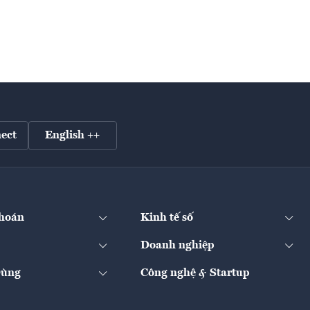
ect
English ++
hoán
Kinh tế số
Doanh nghiệp
Dùng
Công nghệ & Startup