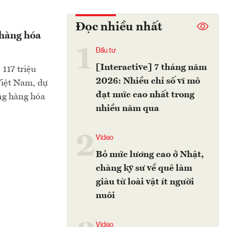
Đọc nhiều nhất
g hàng hóa
1
Đầu tư
[Interactive] 7 tháng năm
117 triệu
2026: Nhiều chỉ số vĩ mô
 Việt Nam, dự
đạt mức cao nhất trong
ởng hàng hóa
nhiều năm qua
2
Video
Bỏ mức lương cao ở Nhật,
chàng kỹ sư về quê làm
giàu từ loài vật ít người
nuôi
Video