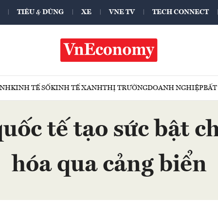
TIÊU & DÙNG
XE
VNE TV
TECH CONNECT
ÍNH
KINH TẾ SỐ
KINH TẾ XANH
THỊ TRƯỜNG
DOANH NGHIỆP
BẤT
quốc tế tạo sức bật 
hóa qua cảng biển