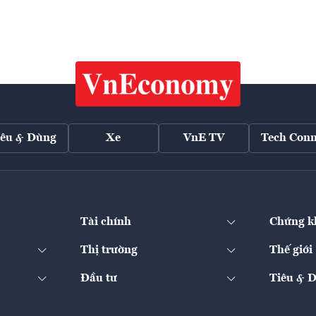
iêu & Dùng
Xe
VnE TV
Tech Conn
Tài chính
Chứng k
Thị trường
Thế giới
Đầu tư
Tiêu & 