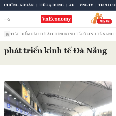
CHỨNG KHOÁN
TIÊU & DÙNG
XE
VNE TV
TECH CO
TIÊU ĐIỂM
ĐẦU TƯ
TÀI CHÍNH
KINH TẾ SỐ
KINH TẾ XANH
phát triển kinh tế Đà Nẵng