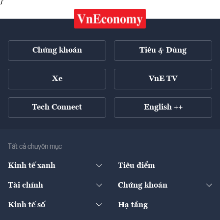
}
Chứng khoán
Tiêu & Dùng
Xe
VnE TV
Tech Connect
English ++
Tất cả chuyên mục
Kinh tế xanh
Tiêu điểm
Chuyển động xanh
Tài chính
Chứng khoán
Pháp lý
Ngân hàng
Doanh nghiệp niêm yết
Kinh tế số
Hạ tầng
Thương hiệu xanh
Thị trường vốn
Thị trường
Sản phẩm - Thị trường