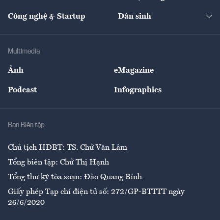
Cafe BĐS
Thị trường
Kinh doanh
Kết nối
Tạp chí kinh tế Việt Nam
eMagazine
Nhà đầu tư
Du lịch
Công nghệ & Startup
Dân sinh
Tư vấn
Nông sản
Doanh nhân
Tư vấn Tiêu & Dùng
Infographics
Hạ tầng
Sức khỏe
Khung pháp lý
Doanh nghiệp
Địa phương
Thị trường
Bảo hiểm
Multimedia
Sự kiện
Nhân lực
Ảnh
eMagazine
Đẹp +
An sinh
Podcast
Infographics
Giải trí
Y tế
Nhà
Ban Biên tập
Ẩm thực
Chủ tịch HĐBT: TS. Chử Văn Lâm
Tổng biên tập: Chử Thị Hạnh
Tổng thư ký tòa soạn: Đào Quang Bính
Giấy phép Tạp chí điện tử số: 272/GP-BTTTT ngày
26/6/2020