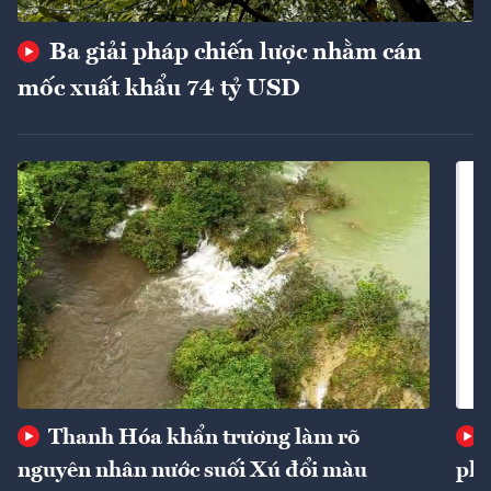
Ba giải pháp chiến lược nhằm cán
mốc xuất khẩu 74 tỷ USD
Thanh Hóa khẩn trương làm rõ
nguyên nhân nước suối Xú đổi màu
phí