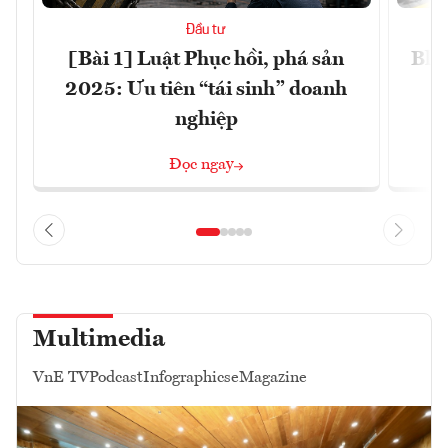
Đầu tư
[Bài 1] Luật Phục hồi, phá sản
Blo
2025: Ưu tiên “tái sinh” doanh
nghiệp
Đọc ngay
Multimedia
VnE TV
Podcast
Infographics
eMagazine