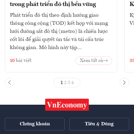
trong phát triển đô thị bền vững
K
Phát triển đô thị theo định hướng giao
K
thông công cộng (TOD) kết hợp với mạng
V
lưới đường sắt đô thị (metro) là chiến lược
cốt lõi để giải quyết ùn tắc và tái cấu trúc
không gian. Mô hình này tập...
10
bài viết
Xem tất cả
2
1
2
3
4
Chứng khoán
Tiêu & Dùng