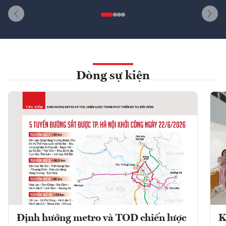
Dòng sự kiện
Định hướng metro và TOD chiến lược
K