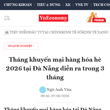
CHỨNG KHOÁN
TIÊU & DÙNG
XE
VNE TV
TECH CO
TIÊU ĐIỂM
ĐẦU TƯ
TÀI CHÍNH
KINH TẾ SỐ
KINH TẾ XANH
DOANH NGHIỆP
Tháng khuyến mại hàng hóa hè
2026 tại Đà Nẵng diễn ra trong 3
tháng
Ngô Anh Văn
09:50, 07/06/2026
Tháng khuyến mại hàng hóa tại Đà Nẵng