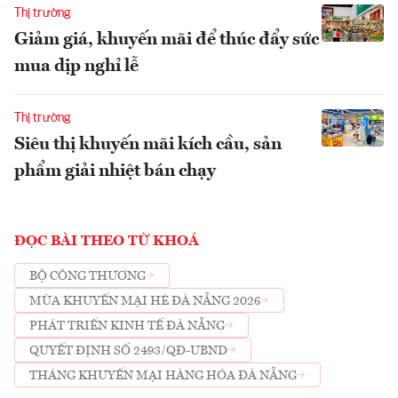
Thị trường
Giảm giá, khuyến mãi để thúc đẩy sức
mua dịp nghỉ lễ
Thị trường
Siêu thị khuyến mãi kích cầu, sản
phẩm giải nhiệt bán chạy
ĐỌC BÀI THEO TỪ KHOÁ
BỘ CÔNG THƯƠNG
MÙA KHUYẾN MẠI HÈ ĐÀ NẴNG 2026
PHÁT TRIỂN KINH TẾ ĐÀ NẴNG
QUYẾT ĐỊNH SỐ 2493/QĐ-UBND
THÁNG KHUYẾN MẠI HÀNG HÓA ĐÀ NẴNG