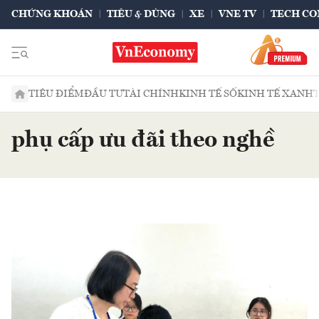
CHỨNG KHOÁN
TIÊU & DÙNG
XE
VNE TV
TECH CO
TIÊU ĐIỂM
ĐẦU TƯ
TÀI CHÍNH
KINH TẾ SỐ
KINH TẾ XANH
phụ cấp ưu đãi theo nghề