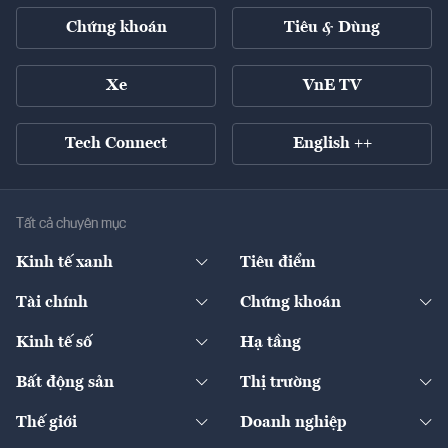
Chứng khoán
Tiêu & Dùng
Xe
VnE TV
Tech Connect
English ++
Tất cả chuyên mục
Kinh tế xanh
Tiêu điểm
Chuyển động xanh
Tài chính
Chứng khoán
Pháp lý
Ngân hàng
Doanh nghiệp niêm yết
Kinh tế số
Hạ tầng
Thương hiệu xanh
Thị trường vốn
Thị trường
Sản phẩm - Thị trường
Bất động sản
Thị trường
Diễn đàn
Thuế
Đầu tư
Tài sản số
Chính sách
Xuất nhập khẩu
Thế giới
Doanh nghiệp
Bảo hiểm
Quốc tế
Dịch vụ số
Thị trường
Khung pháp lý